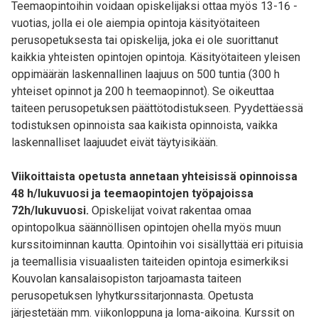
Teemaopintoihin voidaan opiskelijaksi ottaa myös 13-16 -
vuotias, jolla ei ole aiempia opintoja käsityötaiteen
perusopetuksesta tai opiskelija, joka ei ole suorittanut
kaikkia yhteisten opintojen opintoja. Käsityötaiteen yleisen
oppimäärän laskennallinen laajuus on 500 tuntia (300 h
yhteiset opinnot ja 200 h teemaopinnot). Se oikeuttaa
taiteen perusopetuksen päättötodistukseen. Pyydettäessä
todistuksen opinnoista saa kaikista opinnoista, vaikka
laskennalliset laajuudet eivät täytyisikään.
Viikoittaista opetusta annetaan yhteisissä opinnoissa
48 h/lukuvuosi ja teemaopintojen työpajoissa
72h/lukuvuosi.
Opiskelijat voivat rakentaa omaa
opintopolkua säännöllisen opintojen ohella myös muun
kurssitoiminnan kautta. Opintoihin voi sisällyttää eri pituisia
ja teemallisia visuaalisten taiteiden opintoja esimerkiksi
Kouvolan kansalaisopiston tarjoamasta taiteen
perusopetuksen lyhytkurssitarjonnasta. Opetusta
järjestetään mm. viikonloppuna ja loma-aikoina. Kurssit on