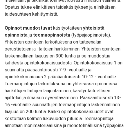
materiaalit ja tekniikat toimivat luovasti ilmaisun välineinä.
Opetus tukee elinikäisen taidekäsityksen ja elinikäisen
taidesuhteen kehittymistä.
Opinnot muodostuvat
käsityötaiteen
yhteisistä
opinnoista
ja
teemaopinnoista
(työpajaopinnoista).
Yhteisten opintojen tarkoituksena on taiteenalan
perustietojen ja -taitojen hankkiminen. Yhteisten opintojen
laskennallinen laajuus on 300 tuntia ja se muodostuu
kahdesta opintokokonaisuudesta. Opintokokonaisuus 1 on
suunnattu pääsääntöisesti 7-9 -vuotiaille ja
opintokokonaisuus 2 pääsääntöisesti 10-12 - vuotiaille.
Teemaopintojen tarkoituksena on yhteisissä opinnoissa
hankittujen taitojen laajentaminen, käsityötaiteellisen
ajattelun ja ilmaisun syventäväminen. Pääsääntöisesti 13-
16 -vuotiaille suunnattujen teemaopintojen laskennallinen
laajuus on 200 tuntia. Kaikki opintokokonaisuudet ovat
kestoltaan kolmen lukuvuoden pituisia. Teemaopintoja
annetaan monimateriaalisina ja menetelmällisinä työpajoina.