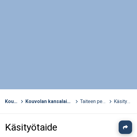
Kouvola
>
Kouvolan kansalaisopisto - aktiivisten opisto
>
Taiteen perusopetus (TPO)
>
Käsityötaide
Käsityötaide