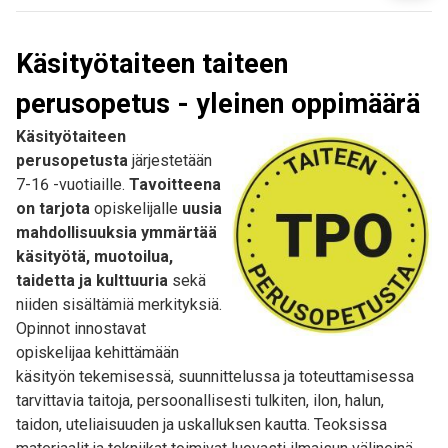
Käsityötaiteen taiteen
perusopetus - yleinen oppimäärä
Käsityötaiteen
perusopetusta
järjestetään
7-16 -vuotiaille.
Tavoitteena
on tarjota
opiskelijalle
uusia
mahdollisuuksia ymmärtää
käsityötä, muotoilua,
taidetta ja kulttuuria
sekä
niiden sisältämiä merkityksiä.
Opinnot innostavat
opiskelijaa kehittämään
käsityön tekemisessä, suunnittelussa ja toteuttamisessa
tarvittavia taitoja, persoonallisesti tulkiten, ilon, halun,
taidon, uteliaisuuden ja uskalluksen kautta. Teoksissa