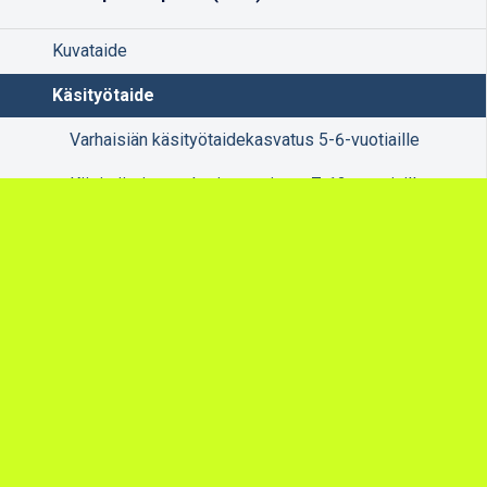
Kuvataide
Käsityötaide
Varhaisiän käsityötaidekasvatus 5-6-vuotiaille
Käsityötaiteen yhteiset opinnot 7-12 -vuotiaille
Käsityötaiteen teemaopinnot 13-16 -vuotiaille
Runkosuunnitelmat tpo/ käsityötaide
Sanataide
Teatteri/ TPO
Taiteen perusopetuksen opetussuunnitelmat
Avoin yliopisto