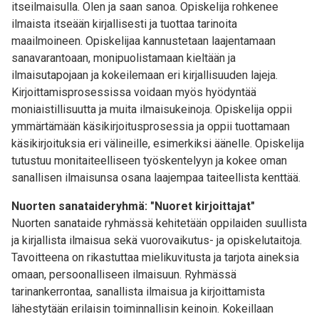
itseilmaisulla. Olen ja saan sanoa. Opiskelija rohkenee
ilmaista itseään kirjallisesti ja tuottaa tarinoita
maailmoineen. Opiskelijaa kannustetaan laajentamaan
sanavarantoaan, monipuolistamaan kieltään ja
ilmaisutapojaan ja kokeilemaan eri kirjallisuuden lajeja.
Kirjoittamisprosessissa voidaan myös hyödyntää
moniaistillisuutta ja muita ilmaisukeinoja. Opiskelija oppii
ymmärtämään käsikirjoitusprosessia ja oppii tuottamaan
käsikirjoituksia eri välineille, esimerkiksi äänelle. Opiskelija
tutustuu monitaiteelliseen työskentelyyn ja kokee oman
sanallisen ilmaisunsa osana laajempaa taiteellista kenttää.
Nuorten sanataideryhmä: "Nuoret kirjoittajat"
Nuorten sanataide ryhmässä kehitetään oppilaiden suullista
ja kirjallista ilmaisua sekä vuorovaikutus- ja opiskelutaitoja.
Tavoitteena on rikastuttaa mielikuvitusta ja tarjota aineksia
omaan, persoonalliseen ilmaisuun. Ryhmässä
tarinankerrontaa, sanallista ilmaisua ja kirjoittamista
lähestytään erilaisin toiminnallisin keinoin. Kokeillaan