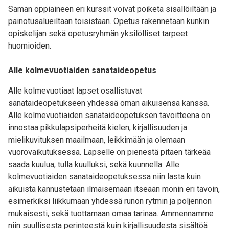
Saman oppiaineen eri kurssit voivat poiketa sisällöiltään ja
painotusalueiltaan toisistaan. Opetus rakennetaan kunkin
opiskelijan sekä opetusryhmän yksilölliset tarpeet
huomioiden.
Alle kolmevuotiaiden sanataideopetus
Alle kolmevuotiaat lapset osallistuvat
sanataideopetukseen yhdessä oman aikuisensa kanssa.
Alle kolmevuotiaiden sanataideopetuksen tavoitteena on
innostaa pikkulapsiperheitä kielen, kirjallisuuden ja
mielikuvituksen maailmaan, leikkimään ja olemaan
vuorovaikutuksessa. Lapselle on pienestä pitäen tärkeää
saada kuulua, tulla kuulluksi, sekä kuunnella. Alle
kolmevuotiaiden sanataideopetuksessa niin lasta kuin
aikuista kannustetaan ilmaisemaan itseään monin eri tavoin,
esimerkiksi liikkumaan yhdessä runon rytmin ja poljennon
mukaisesti, sekä tuottamaan omaa tarinaa. Ammennamme
niin suullisesta perinteestä kuin kirjallisuudesta sisältöä