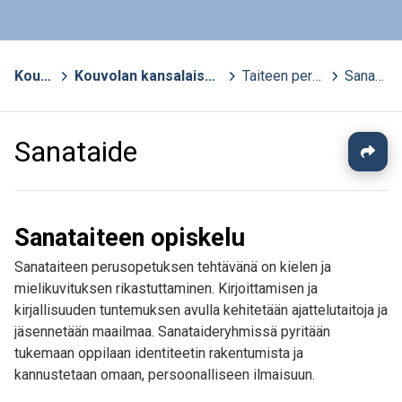
Kouvola
>
Kouvolan kansalaisopisto - aktiivisten opisto
>
Taiteen perusopetus (TPO)
>
Sanataide
Sanataide
Sanataiteen opiskelu
Sanataiteen perusopetuksen tehtävänä on kielen ja
mielikuvituksen rikastuttaminen. Kirjoittamisen ja
kirjallisuuden tuntemuksen avulla kehitetään ajattelutaitoja ja
jäsennetään maailmaa. Sanataideryhmissä pyritään
tukemaan oppilaan identiteetin rakentumista ja
kannustetaan omaan, persoonalliseen ilmaisuun.