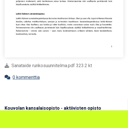
Sanataide runkosuunnitelma.pdf 323.2 kt
0 kommenttia
Kouvolan kansalaisopisto - aktiivisten opisto
Ohjeita opiskelijalle