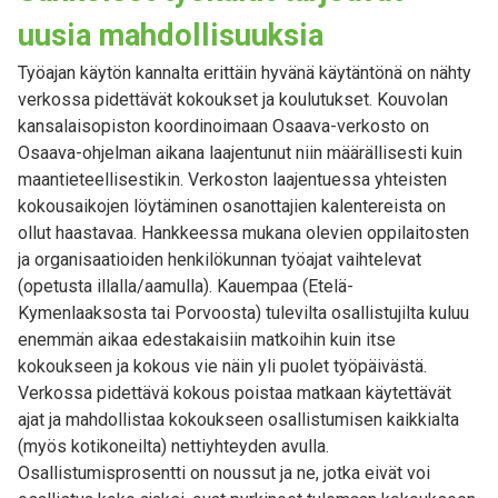
uusia mahdollisuuksia
Työajan käytön kannalta erittäin hyvänä käytäntönä on nähty
verkossa pidettävät kokoukset ja koulutukset. Kouvolan
kansalaisopiston koordinoimaan Osaava-verkosto on
Osaava-ohjelman aikana laajentunut niin määrällisesti kuin
maantieteellisestikin. Verkoston laajentuessa yhteisten
kokousaikojen löytäminen osanottajien kalentereista on
ollut haastavaa. Hankkeessa mukana olevien oppilaitosten
ja organisaatioiden henkilökunnan työajat vaihtelevat
(opetusta illalla/aamulla). Kauempaa (Etelä-
Kymenlaaksosta tai Porvoosta) tulevilta osallistujilta kuluu
enemmän aikaa edestakaisiin matkoihin kuin itse
kokoukseen ja kokous vie näin yli puolet työpäivästä.
Verkossa pidettävä kokous poistaa matkaan käytettävät
ajat ja mahdollistaa kokoukseen osallistumisen kaikkialta
(myös kotikoneilta) nettiyhteyden avulla.
Osallistumisprosentti on noussut ja ne, jotka eivät voi