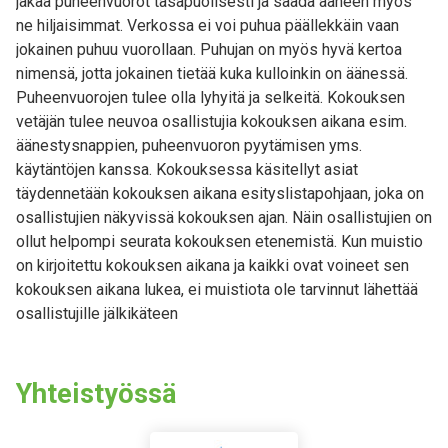
jakaa puheenvuorot tasapuolisesti ja saada ääneen myös
ne hiljaisimmat. Verkossa ei voi puhua päällekkäin vaan
jokainen puhuu vuorollaan. Puhujan on myös hyvä kertoa
nimensä, jotta jokainen tietää kuka kulloinkin on äänessä.
Puheenvuorojen tulee olla lyhyitä ja selkeitä. Kokouksen
vetäjän tulee neuvoa osallistujia kokouksen aikana esim.
äänestysnappien, puheenvuoron pyytämisen yms.
käytäntöjen kanssa. Kokouksessa käsitellyt asiat
täydennetään kokouksen aikana esityslistapohjaan, joka on
osallistujien näkyvissä kokouksen ajan. Näin osallistujien on
ollut helpompi seurata kokouksen etenemistä. Kun muistio
on kirjoitettu kokouksen aikana ja kaikki ovat voineet sen
kokouksen aikana lukea, ei muistiota ole tarvinnut lähettää
osallistujille jälkikäteen
Yhteistyössä