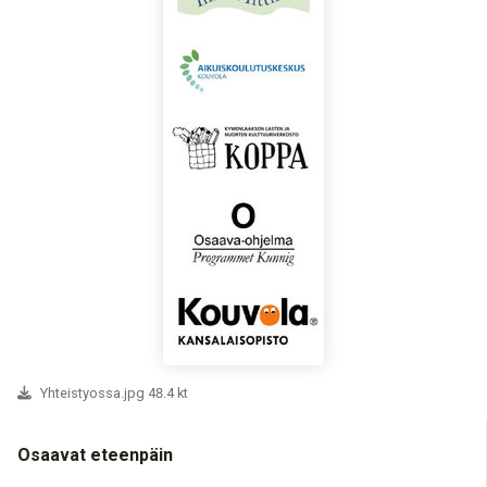
Yhteistyossa.jpg 48.4 kt
Osaavat eteenpäin