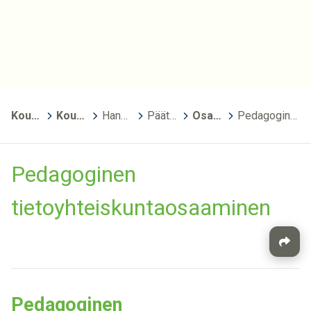
Kouvola
>
Kouvolan kansalaisopisto - aktiivisten opisto
>
Hankkeet
>
Päättyneet hankkeet
>
Osaavat eteenpäin
>
Pedagoginen tietoyhteiskuntaosaaminen
Pedagoginen
tietoyhteiskuntaosaaminen
Pedagoginen