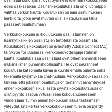
osallistua koko ajaksi, ovat pyrkineet tulemaan kokoukseen
edes osaksi aikaa. Osa hankekoulutuksista on ollut helppo
välittää verkon kautta. Koulutuksiin on näin saatu mukaan
henkilöitä, jotka eivät muuten olisi aikataulujensa takia
päässeet osallistumaan.
Verkkokokouksiin ja -koulutuksiin osallistuminen on
lisännyt kaikkien osallistujien tietoteknistä osaamista.
Koulutukset ja kokoukset on järjestetty Adobe Connect (AC)
tai Skype for Business -verkkoneuvottelujärjestelmän
kautta. Koulutuksissa osallistujat ovat olleet enimmäkseen
mukana ilman puhemahdollisuutta. He ovat seuranneet
koulutusta katsomalla kuvaa ja kuuntelemalla puhetta sekä
tekemällä kysymyksiä chat-ruutuun. Verkkokokouksessa on
tärkeää, että jokainen osallistuja on testannut ääniyhteydet
ennen kokouksen alkua. Tästä syystä kokouskutsussa on
ollut pyyntö saapua virtuaaliseen kokoushuoneeseen
viimeistään 15 min ennen kokouksen alkua testaamaan
yhteydet. Ensikertaa verkkokokoukseen tulevia on pyritty