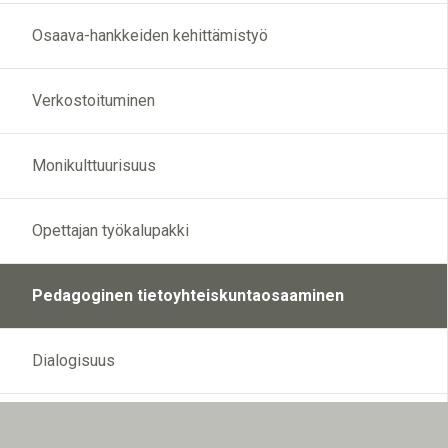
Osaava-hankkeiden kehittämistyö
Verkostoituminen
Monikulttuurisuus
Opettajan työkalupakki
Pedagoginen tietoyhteiskuntaosaaminen
Dialogisuus
TVT-taidot