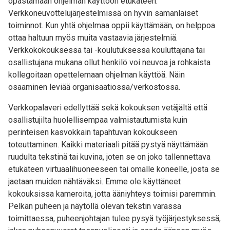
opastamaan ohjelman käyttöön etukäteen.
Verkkoneuvottelujärjestelmissä on hyvin samanlaiset
toiminnot. Kun yhtä ohjelmaa oppii käyttämään, on helppoa
ottaa haltuun myös muita vastaavia järjestelmiä.
Verkkokokouksessa tai -koulutuksessa kouluttajana tai
osallistujana mukana ollut henkilö voi neuvoa ja rohkaista
kollegoitaan opettelemaan ohjelman käyttöä. Näin
osaaminen leviää organisaatiossa/verkostossa.
Verkkopalaveri edellyttää sekä kokouksen vetäjältä että
osallistujilta huolellisempaa valmistautumista kuin
perinteisen kasvokkain tapahtuvan kokoukseen
toteuttaminen. Kaikki materiaali pitää pystyä näyttämään
ruudulta tekstinä tai kuvina, joten se on joko tallennettava
etukäteen virtuaalihuoneeseen tai omalle koneelle, josta se
jaetaan muiden nähtäväksi. Emme ole käyttäneet
kokouksissa kameroita, jotta ääniyhteys toimisi paremmin.
Pelkän puheen ja näytöllä olevan tekstin varassa
toimittaessa, puheenjohtajan tulee pysyä työjärjestyksessä,