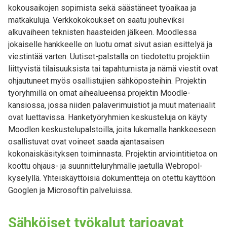
kokousaikojen sopimista sekä säästäneet työaikaa ja
matkakuluja. Verkkokokoukset on saatu jouheviksi
alkuvaiheen teknisten haasteiden jälkeen. Moodlessa
jokaiselle hankkeelle on luotu omat sivut asian esittelyä ja
viestintää varten. Uutiset-palstalla on tiedotettu projektiin
liittyvistä tilaisuuksista tai tapahtumista ja nämä viestit ovat
ohjautuneet myös osallistujien sähköposteihin. Projektin
työryhmillä on omat aihealueensa projektin Moodle-
kansiossa, jossa niiden palaverimuistiot ja muut materiaalit
ovat luettavissa. Hanketyöryhmien keskusteluja on käyty
Moodlen keskustelupalstoilla, joita lukemalla hankkeeseen
osallistuvat ovat voineet saada ajantasaisen
kokonaiskäsityksen toiminnasta. Projektin arviointitietoa on
koottu ohjaus- ja suunnitteluryhmälle jaetulla Webropol-
kyselyllä. Yhteiskäyttöisiä dokumentteja on otettu käyttöön
Googlen ja Microsoftin palveluissa.
Sähköiset työkalut tarjoavat