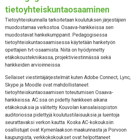
tietoyhteiskuntaosaaminen
Tietoyhteiskunnalla tarkoitetaan koulutuksen järjestäjien
muodostamaa verkostoa. Osaava-hankkeissa sen
muodostavat hankekumppanit. Pedagogisessa
tietoyhteiskuntaosaamisessa käytetään hanketyön
opettajien tvt-osaamista. Niitä on hyödynnetty
etäkokoustekniikassa, projektiviestinnässä sekä
hankkeiden arvioinneissa.
Sellaiset viestintäjärjestelmät kuten Adobe Connect, Lync,
Skype ja Moodle ovat mahdollistaneet
tietoyhteiskuntaosaamisen toteutumisen Osaava-
hankkeissa. AC:ssa on pidetty hankkeen aikana
etäkokouksia ja välitetty Kouvolan kansalaisopiston
auditoriossa pidettyjä koulutustilaisuuksia ja luentoja
seurattavaksi verkon kautta. Koska AC-kokouksiin
osallistujat ovat Kymenlaakson maakunnasta ja Porvoon
kaupungista, verkkokokoukset ovat helpottaneet