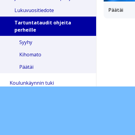
Päätäi
Lukuvuositiedote
Tartuntataudit ohjeita
perheille
Syyhy
Kihomato
Päätäi
Koulunkäynnin tuki
Yhteystiedot
Oppiaineet