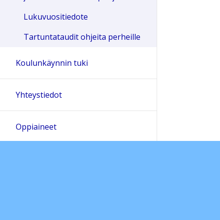
Lukuvuositiedote
Tartuntataudit ohjeita perheille
Koulunkäynnin tuki
Yhteystiedot
Oppiaineet
Pedanet-ohjeet ja dokumentit
Oppilaskunta