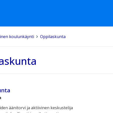
äinen koulunkäynti
>
Oppilaskunta
askunta
unta
a
iden äänitorvi ja aktiivinen keskustelija