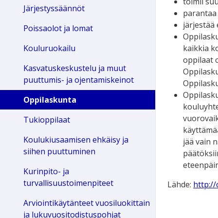
toimii suu
Järjestyssäännöt
parantaa 
järjestää 
Poissaolot ja lomat
Oppilasku
kaikkia k
Kouluruokailu
oppilaat 
Kasvatuskeskustelu ja muut
Oppilasku
puuttumis- ja ojentamiskeinot
Oppilasku
Oppilasku
Oppilaskunta
kouluyhte
vuorovaik
Tukioppilaat
käyttämää
Koulukiusaamisen ehkäisy ja
jää vain 
siihen puuttuminen
päätöksii
eteenpäin
Kurinpito- ja
turvallisuustoimenpiteet
Lähde:
http:/
Arviointikäytänteet vuosiluokittain
ja lukuvuositodistuspohjat