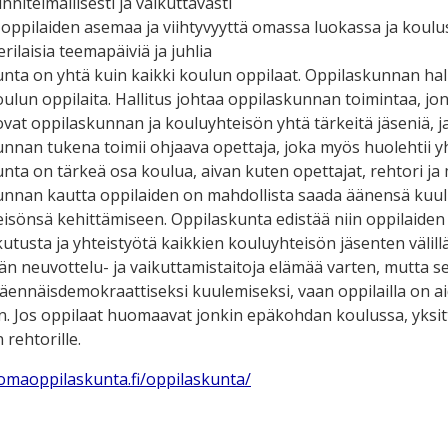
nnitelmallisesti ja vaikuttavasti
oppilaiden asemaa ja viihtyvyyttä omassa luokassa ja koulu
erilaisia teemapäiviä ja juhlia
nta on yhtä kuin kaikki koulun oppilaat. Oppilaskunnan halli
oulun oppilaita. Hallitus johtaa oppilaskunnan toimintaa, j
ovat oppilaskunnan ja kouluyhteisön yhtä tärkeitä jäseniä, ja
nnan tukena toimii ohjaava opettaja, joka myös huolehtii yh
nta on tärkeä osa koulua, aivan kuten opettajat, rehtori j
nnan kautta oppilaiden on mahdollista saada äänensä kuuluv
isönsä kehittämiseen. Oppilaskunta edistää niin oppilaiden 
utusta ja yhteistyötä kaikkien kouluyhteisön jäsenten välil
n neuvottelu- ja vaikuttamistaitoja elämää varten, mutta se 
näennäisdemokraattiseksi kuulemiseksi, vaan oppilailla on a
n. Jos oppilaat huomaavat jonkin epäkohdan koulussa, yksitt
 rehtorille.
/omaoppilaskunta.fi/oppilaskunta/