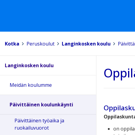
Kotka
>
Peruskoulut
>
Langinkosken koulu
>
Päivitt
Langinkosken koulu
Oppil
Meidän koulumme
Päivittäinen koulunkäynti
Oppilask
Oppilaskunt
Päivittäinen työaika ja
ruokailuvuorot
on oppila