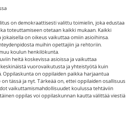
ssa
tus on demokraattisesti valittu toimielin, joka edustaa
onka toteuttamiseen otetaan kaikki mukaan. Kaikki
 jokaisella on oikeus vaikuttaa omiin asioihinsa.
teydenpidosta muihin opettajiin ja rehtoriin.
a muu koulun henkilökunta.
iin heitä koskevissa asioissa ja vaikuttaa
keskinäistä vuorovaikutusta ja yhteistyötä kuin
lä. Oppilaskunta on oppilaiden paikka harjaantua
on tässä ja nyt. Tärkeää on, ettei oppilaiden osallisuus
idot vaikuttamismahdollisuudet koulussa tehtäviin
äinen oppilas voi oppilaskunnan kautta välittää viestiä