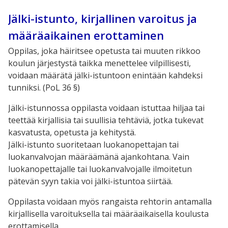
Jälki-istunto, kirjallinen varoitus ja
määräaikainen erottaminen
Oppilas, joka häiritsee opetusta tai muuten rikkoo
koulun järjestystä taikka menettelee vilpillisesti,
voidaan määrätä jälki-istuntoon enintään kahdeksi
tunniksi. (PoL 36 §)
Jälki-istunnossa oppilasta voidaan istuttaa hiljaa tai
teettää kirjallisia tai suullisia tehtäviä, jotka tukevat
kasvatusta, opetusta ja kehitystä.
Jälki-istunto suoritetaan luokanopettajan tai
luokanvalvojan määräämänä ajankohtana. Vain
luokanopettajalle tai luokanvalvojalle ilmoitetun
pätevän syyn takia voi jälki-istuntoa siirtää.
Oppilasta voidaan myös rangaista rehtorin antamalla
kirjallisella varoituksella tai määräaikaisella koulusta
erottamisella.