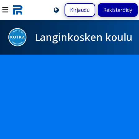
Kirjaudu
Rekisteröidy
Langinkosken koulu