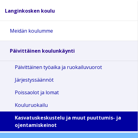
Langinkosken koulu
Meidän koulumme
Päivittäinen koulunkäynti
Päivittäinen työaika ja ruokailuvuorot
Järjestyssäännöt
Poissaolot ja lomat
Kouluruokailu
Kasvatuskeskustelu ja muut puuttumis- ja
ojentamiskeinot
Oppilaskunta