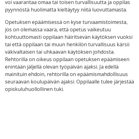
voi vaarantaa omaa tai toisen turvallisuutta ja oppilas
pyynnöstä huolimatta kieltäytyy niitä luovuttamasta.
Opetuksen epäämisessä on kyse turvaamistoimesta,
jos on olemassa vaara, että opetus vaikeutuu
kohtuuttomasti oppilaan häiritsevän käytöksen vuoksi
tai että oppilaan tai muun henkilön turvallisuus kärsii
väkivaltaisen tai uhkaavan käytöksen johdosta.
Rehtorilla on oikeus oppilaan opetuksen epäämiseen
enintään jäljellä olevan työpäivän ajaksi. Ja edellä
mainituin ehdoin, rehtorilla on epäämismahdollisuus
seuraavan koulupäivän ajaksi. Oppilaalle tulee järjestää
opiskuluhuollollinen tuki.