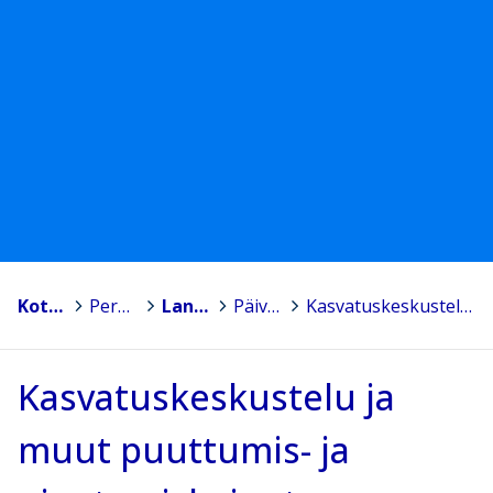
Kotka
>
Peruskoulut
>
Langinkosken koulu
>
Päivittäinen koulunkäynti
>
Kasvatuskeskustelu ja muut puuttumis- ja ojentamiskeinot
Kasvatuskeskustelu ja
muut puuttumis- ja