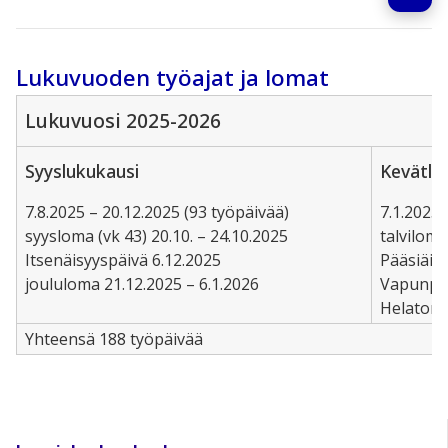
Lukuvuoden työajat ja lomat
Lukuvuosi 2025-2026
Syyslukukausi
Kevätlu
7.8.2025 – 20.12.2025 (93 työpäivää)
7.1.2025 
syysloma (vk 43) 20.10. – 24.10.2025
talviloma
Itsenäisyyspäivä 6.12.2025
Pääsiäine
joululoma 21.12.2025 – 6.1.2026
Vapunpäi
Helatorst
Yhteensä 188 työpäivää