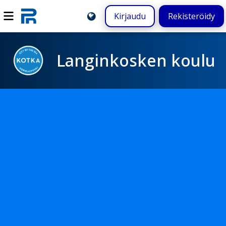
Kirjaudu
Rekisteröidy
Langinkosken koulu