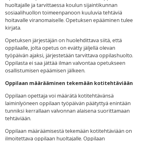
huoltajalle ja tarvittaessa koulun sijaintikunnan
sosiaalihuollon toimeenpanoon kuuluvia tehtäviä
hoitavalle viranomaiselle. Opetuksen epääminen tulee
kirjata.
Opetuksen järjestäjän on huolehdittava siitä, että
oppilaalle, jolta opetus on evätty jäljellä olevan
työpäivän ajaksi, järjestetään tarvittava oppilashuolto.
Oppilasta ei saa jättää ilman valvontaa opetukseen
osallistumisen epäämisen jälkeen.
Oppilaan määrääminen tekemään kotitehtäviään
Oppilaan opettaja voi määrätä kotitehtävänsä
laiminlyöneen oppilaan työpäivän päätyttyä enintään
tunniksi kerrallaan valvonnan alaisena suorittamaan
tehtäviään.
Oppilaan määräämisestä tekemään kotitehtäviään on
ilmoitettava oppilaan huoltajalle. Oppilaan