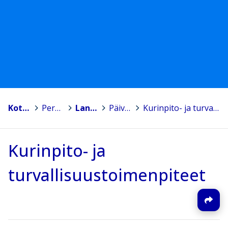
Kotka
>
Peruskoulut
>
Langinkosken koulu
>
Päivittäinen koulunkäynti
>
Kurinpito- ja turvallisuustoimenpiteet
Kurinpito- ja
turvallisuustoimenpiteet