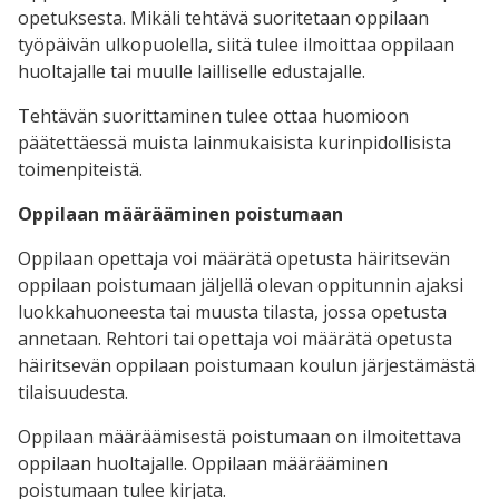
opetuksesta. Mikäli tehtävä suoritetaan oppilaan
työpäivän ulkopuolella, siitä tulee ilmoittaa oppilaan
huoltajalle tai muulle lailliselle edustajalle.
Tehtävän suorittaminen tulee ottaa huomioon
päätettäessä muista lainmukaisista kurinpidollisista
toimenpiteistä.
Oppilaan määrääminen poistumaan
Oppilaan opettaja voi määrätä opetusta häiritsevän
oppilaan poistumaan jäljellä olevan oppitunnin ajaksi
luokkahuoneesta tai muusta tilasta, jossa opetusta
annetaan. Rehtori tai opettaja voi määrätä opetusta
häiritsevän oppilaan poistumaan koulun järjestämästä
tilaisuudesta.
Oppilaan määräämisestä poistumaan on ilmoitettava
oppilaan huoltajalle. Oppilaan määrääminen
poistumaan tulee kirjata.