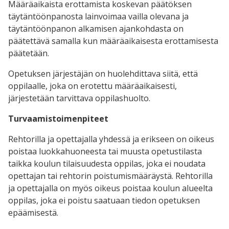
Määräaikaista erottamista koskevan päätöksen
täytäntöönpanosta lainvoimaa vailla olevana ja
täytäntöönpanon alkamisen ajankohdasta on
päätettävä samalla kun määräaikaisesta erottamisesta
päätetään.
Opetuksen järjestäjän on huolehdittava siitä, että
oppilaalle, joka on erotettu määräaikaisesti,
järjestetään tarvittava oppilashuolto.
Turvaamistoimenpiteet
Rehtorilla ja opettajalla yhdessä ja erikseen on oikeus
poistaa luokkahuoneesta tai muusta opetustilasta
taikka koulun tilaisuudesta oppilas, joka ei noudata
opettajan tai rehtorin poistumismääräystä. Rehtorilla
ja opettajalla on myös oikeus poistaa koulun alueelta
oppilas, joka ei poistu saatuaan tiedon opetuksen
epäämisestä.