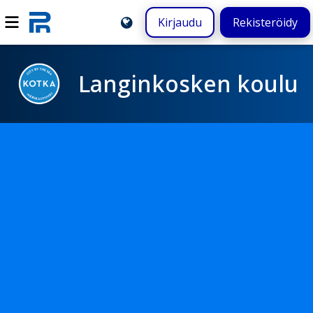
Kirjaudu
Rekisteröidy
Langinkosken koulu