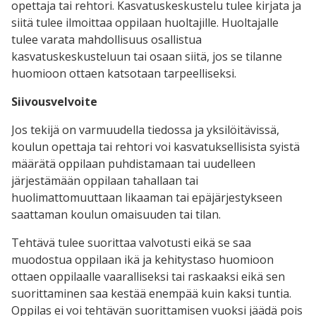
opettaja tai rehtori. Kasvatuskeskustelu tulee kirjata ja
siitä tulee ilmoittaa oppilaan huoltajille. Huoltajalle
tulee varata mahdollisuus osallistua
kasvatuskeskusteluun tai osaan siitä, jos se tilanne
huomioon ottaen katsotaan tarpeelliseksi.
Siivousvelvoite
Jos tekijä on varmuudella tiedossa ja yksilöitävissä,
koulun opettaja tai rehtori voi kasvatuksellisista syistä
määrätä oppilaan puhdistamaan tai uudelleen
järjestämään oppilaan tahallaan tai
huolimattomuuttaan likaaman tai epäjärjestykseen
saattaman koulun omaisuuden tai tilan.
Tehtävä tulee suorittaa valvotusti eikä se saa
muodostua oppilaan ikä ja kehitystaso huomioon
ottaen oppilaalle vaaralliseksi tai raskaaksi eikä sen
suorittaminen saa kestää enempää kuin kaksi tuntia.
Oppilas ei voi tehtävän suorittamisen vuoksi jäädä pois