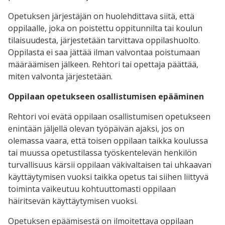
Opetuksen järjestäjän on huolehdittava siitä, että
oppilaalle, joka on poistettu oppitunnilta tai koulun
tilaisuudesta, järjestetään tarvittava oppilashuolto.
Oppilasta ei saa jättää ilman valvontaa poistumaan
määräämisen jälkeen. Rehtori tai opettaja päättää,
miten valvonta järjestetään.
Oppilaan opetukseen osallistumisen epääminen
Rehtori voi evätä oppilaan osallistumisen opetukseen
enintään jäljellä olevan työpäivän ajaksi, jos on
olemassa vaara, että toisen oppilaan taikka koulussa
tai muussa opetustilassa työskentelevän henkilön
turvallisuus kärsii oppilaan väkivaltaisen tai uhkaavan
käyttäytymisen vuoksi taikka opetus tai siihen liittyvä
toiminta vaikeutuu kohtuuttomasti oppilaan
häiritsevän käyttäytymisen vuoksi.
Opetuksen epäämisestä on ilmoitettava oppilaan