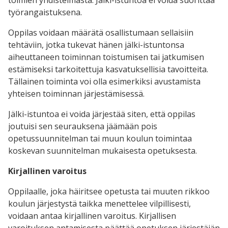
toimien yhdistelmästä. Jälki-istuntoa ei voida suorittaa
työrangaistuksena.
Oppilas voidaan määrätä osallistumaan sellaisiin
tehtäviin, jotka tukevat hänen jälki-istuntonsa
aiheuttaneen toiminnan toistumisen tai jatkumisen
estämiseksi tarkoitettuja kasvatuksellisia tavoitteita.
Tällainen toiminta voi olla esimerkiksi avustamista
yhteisen toiminnan järjestämisessä.
Jälki-istuntoa ei voida järjestää siten, että oppilas
joutuisi sen seurauksena jäämään pois
opetussuunnitelman tai muun koulun toimintaa
koskevan suunnitelman mukaisesta opetuksesta.
Kirjallinen varoitus
Oppilaalle, joka häiritsee opetusta tai muuten rikkoo
koulun järjestystä taikka menettelee vilpillisesti,
voidaan antaa kirjallinen varoitus. Kirjallisen