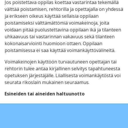
Jos poistettava oppilas koettaa vastarintaa tekemällä
välttää poistamisen, rehtorilla ja opettajalla on yhdessä
ja erikseen oikeus käyttää sellaisia oppilaan
poistamiseksi välttämättömiä voimakeinoja, joita
voidaan pitää puolustettavina oppilaan ikä ja tilanteen
uhkaavuus tai vastarinnan vakavuus sekä tilanteen
kokonaisarviointi huomioon ottaen. Oppilaan
poistamisessa ei saa käyttää voimankäyttövälineitä.
Voimakeinojen käyttöön turvautuneen opettajan tai
rehtorin tulee antaa kirjallinen selvitys tapahtuneesta
opetuksen järjestäjälle. Liiallisesta voimankäytöstä voi
seurata rikoslain mukainen seuraamus.
Esineiden tai aineiden haltuunotto
Kouluun ei saa tuoda eikä työpäivän aikana pitää
hallussa sellaista esinettä tai ainetta, jonka
hallussapito on laissa kielletty tai jolla voidaan
vaarantaa omaa tai toisen turvallisuutta taikka joka