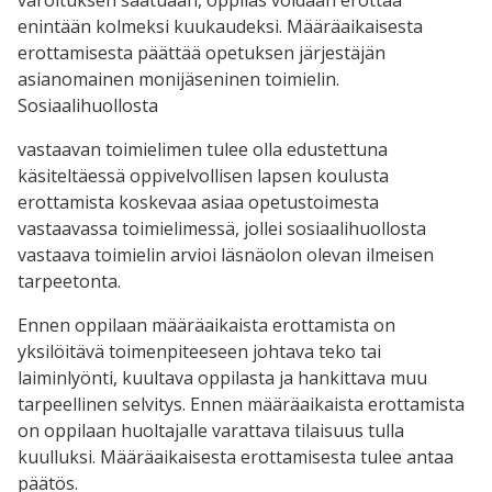
varoituksen saatuaan, oppilas voidaan erottaa
enintään kolmeksi kuukaudeksi. Määräaikaisesta
erottamisesta päättää opetuksen järjestäjän
asianomainen monijäseninen toimielin.
Sosiaalihuollosta
vastaavan toimielimen tulee olla edustettuna
käsiteltäessä oppivelvollisen lapsen koulusta
erottamista koskevaa asiaa opetustoimesta
vastaavassa toimielimessä, jollei sosiaalihuollosta
vastaava toimielin arvioi läsnäolon olevan ilmeisen
tarpeetonta.
Ennen oppilaan määräaikaista erottamista on
yksilöitävä toimenpiteeseen johtava teko tai
laiminlyönti, kuultava oppilasta ja hankittava muu
tarpeellinen selvitys. Ennen määräaikaista erottamista
on oppilaan huoltajalle varattava tilaisuus tulla
kuulluksi. Määräaikaisesta erottamisesta tulee antaa
päätös.