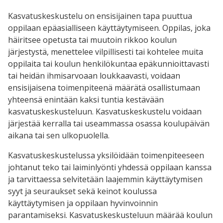
Kasvatuskeskustelu on ensisijainen tapa puuttua
oppilaan epäasialliseen käyttäytymiseen. Oppilas, joka
häiritsee opetusta tai muutoin rikkoo koulun
järjestystä, menettelee vilpillisesti tai kohtelee muita
oppilaita tai koulun henkilökuntaa epäkunnioittavasti
tai heidän ihmisarvoaan loukkaavasti, voidaan
ensisijaisena toimenpiteenä määrätä osallistumaan
yhteensä enintään kaksi tuntia kestävään
kasvatuskeskusteluun. Kasvatuskeskustelu voidaan
järjestää kerralla tai useammassa osassa koulupäivän
aikana tai sen ulkopuolella.
Kasvatuskeskustelussa yksilöidään toimenpiteeseen
johtanut teko tai laiminlyönti yhdessä oppilaan kanssa
ja tarvittaessa selvitetään laajemmin käyttäytymisen
syyt ja seuraukset sekä keinot koulussa
käyttäytymisen ja oppilaan hyvinvoinnin
parantamiseksi. Kasvatuskeskusteluun määrää koulun