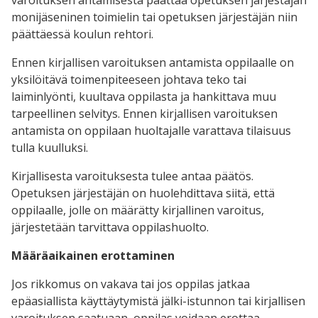
varoituksen antamisesta päättää opetuksen järjestäjän
monijäseninen toimielin tai opetuksen järjestäjän niin
päättäessä koulun rehtori.
Ennen kirjallisen varoituksen antamista oppilaalle on
yksilöitävä toimenpiteeseen johtava teko tai
laiminlyönti, kuultava oppilasta ja hankittava muu
tarpeellinen selvitys. Ennen kirjallisen varoituksen
antamista on oppilaan huoltajalle varattava tilaisuus
tulla kuulluksi.
Kirjallisesta varoituksesta tulee antaa päätös.
Opetuksen järjestäjän on huolehdittava siitä, että
oppilaalle, jolle on määrätty kirjallinen varoitus,
järjestetään tarvittava oppilashuolto.
Määräaikainen erottaminen
Jos rikkomus on vakava tai jos oppilas jatkaa
epäasiallista käyttäytymistä jälki-istunnon tai kirjallisen