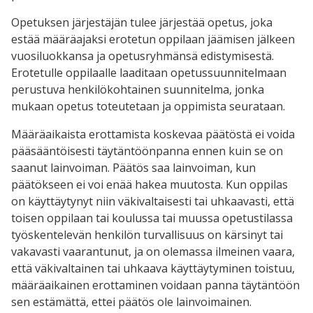
Opetuksen järjestäjän tulee järjestää opetus, joka
estää määräajaksi erotetun oppilaan jäämisen jälkeen
vuosiluokkansa ja opetusryhmänsä edistymisestä.
Erotetulle oppilaalle laaditaan opetussuunnitelmaan
perustuva henkilökohtainen suunnitelma, jonka
mukaan opetus toteutetaan ja oppimista seurataan.
Määräaikaista erottamista koskevaa päätöstä ei voida
pääsääntöisesti täytäntöönpanna ennen kuin se on
saanut lainvoiman. Päätös saa lainvoiman, kun
päätökseen ei voi enää hakea muutosta. Kun oppilas
on käyttäytynyt niin väkivaltaisesti tai uhkaavasti, että
toisen oppilaan tai koulussa tai muussa opetustilassa
työskentelevän henkilön turvallisuus on kärsinyt tai
vakavasti vaarantunut, ja on olemassa ilmeinen vaara,
että väkivaltainen tai uhkaava käyttäytyminen toistuu,
määräaikainen erottaminen voidaan panna täytäntöön
sen estämättä, ettei päätös ole lainvoimainen.