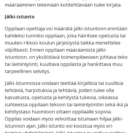
määrääminen tekemään kotitehtäviään tulee kirjata.
Jälki-istunto
Oppilaan opettaja voi määrätä jälki-istuntoon enintään
kahdeksi tunniksi oppilaan, joka häiritsee opetusta tai
muuten rikkoo koulun järjestystä taikka menettelee
vilpillisesti. Ennen oppilaan määräämistä jälki-
istuntoon, on yksilöitävä toimenpiteeseen johtava teko
tai laiminlyönti, kuultava oppilasta ja hankittava muu
tarpeellinen selvitys.
Jälki-istunnossa voidaan teettää kirjallisia tai suullisia
tehtäviä, harjoituksia ja tehtäviä, joiden tulee olla
kasvatusta, opetusta ja kehitystä tukevia, oikeassa
suhteessa oppilaan tekoon tai laiminlyöntiin sekä ikä ja
kehitystaso huomioon ottaen oppilaalle sopivia.
Oppilas voidaan myös velvoittaa istumaan hiljaa jälki-
istunnon ajan. Jälki-istunto voi koostua myös eri