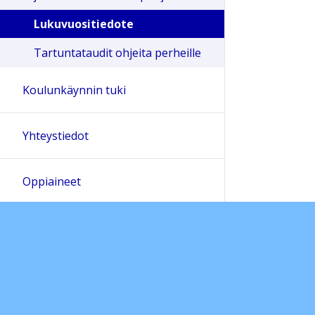
Lukuvuositiedote
Tartuntataudit ohjeita perheille
Koulunkäynnin tuki
Yhteystiedot
Oppiaineet
Pedanet-ohjeet ja dokumentit
Oppilaskunta