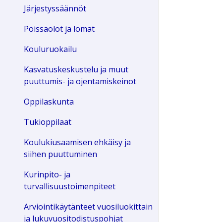
Järjestyssäännöt
Poissaolot ja lomat
Kouluruokailu
Kasvatuskeskustelu ja muut
puuttumis- ja ojentamiskeinot
Oppilaskunta
Tukioppilaat
Koulukiusaamisen ehkäisy ja
siihen puuttuminen
Kurinpito- ja
turvallisuustoimenpiteet
Arviointikäytänteet vuosiluokittain
ja lukuvuositodistuspohjat