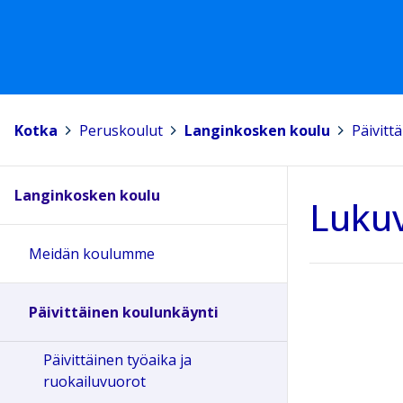
Kotka
>
Peruskoulut
>
Langinkosken koulu
>
Päivitt
Langinkosken koulu
Lukuv
Meidän koulumme
Päivittäinen koulunkäynti
Päivittäinen työaika ja
ruokailuvuorot