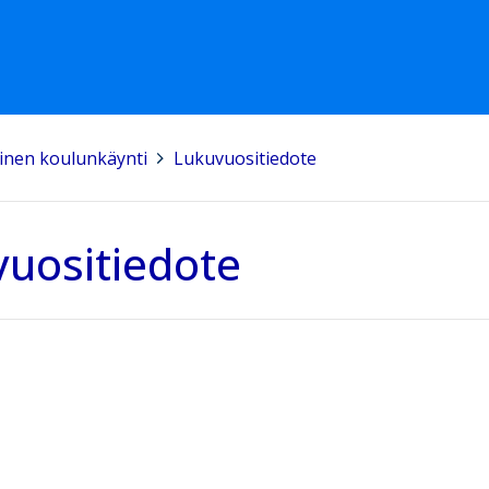
äinen koulunkäynti
>
Lukuvuositiedote
uositiedote