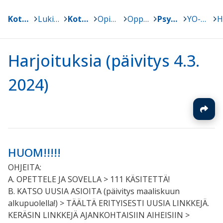
Kotka
>
Lukiokoulutus
>
Kotkan lyseo
>
Opinto-opas
>
Oppiaineet
>
Psykologia
>
YO-KIRJOITUKSET KEVÄT2024!! (myös kevät 25)
>
Harjoituksia (päivitys 4.3.
2024)
HUOM!!!!!
OHJEITA:
A. OPETTELE JA SOVELLA > 111 KÄSITETTÄ!
B. KATSO UUSIA ASIOITA (päivitys maaliskuun
alkupuolella!) > TÄÄLTÄ ERITYISESTI UUSIA LINKKEJÄ.
KERÄSIN LINKKEJÄ AJANKOHTAISIIN AIHEISIIN >