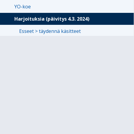
YO-koe
Harjoituksia (päivitys 4.3. 2024)
Esseet > täydennä käsitteet
Käsiteharjoitus
Psykologian tutkijoita ja teorioita > tietotesti
Videokurssi > Rossi (päivitetty!)
tuomolyseo
PS 3 käsitekertaus (uusi)
Käsitekertaus ps 4 kurssi
Psykologian käsitteitä laaja-alaisesti
UUSI KÄSITEKERTAUS 2024!