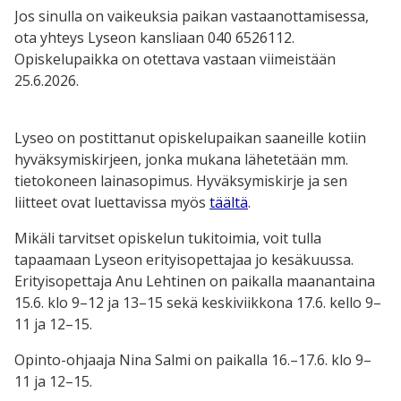
Jos sinulla on vaikeuksia paikan vastaanottamisessa,
ota yhteys Lyseon kansliaan 040 6526112.
Opiskelupaikka on otettava vastaan viimeistään
25.6.2026.
Lyseo on postittanut opiskelupaikan saaneille kotiin
hyväksymiskirjeen, jonka mukana lähetetään mm.
tietokoneen lainasopimus. Hyväksymiskirje ja sen
liitteet ovat luettavissa myös
täältä
.
Mikäli tarvitset opiskelun tukitoimia, voit tulla
tapaamaan Lyseon erityisopettajaa jo kesäkuussa.
Erityisopettaja Anu Lehtinen on paikalla
maanantaina
15.6. klo 9–12 ja 13–15 sekä keskiviikkona 17.6. kello 9–
11 ja 12–15.
Opinto-ohjaaja Nina Salmi on paikalla 16.–17.6. klo 9–
11 ja 12–15.