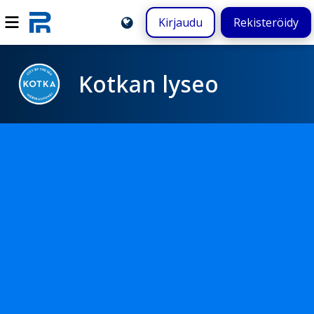
Kirjaudu
Rekisteröidy
Kotkan lyseo