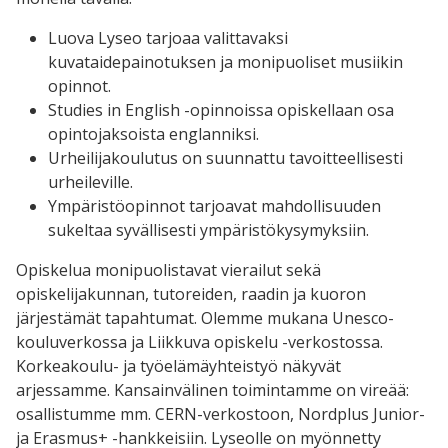
Luova Lyseo tarjoaa valittavaksi
kuvataidepainotuksen ja monipuoliset musiikin
opinnot.
Studies in English -opinnoissa opiskellaan osa
opintojaksoista englanniksi.
Urheilijakoulutus on suunnattu tavoitteellisesti
urheileville.
Ympäristöopinnot tarjoavat mahdollisuuden
sukeltaa syvällisesti ympäristökysymyksiin.
Opiskelua monipuolistavat vierailut sekä
opiskelijakunnan, tutoreiden, raadin ja kuoron
järjestämät tapahtumat. Olemme mukana Unesco-
kouluverkossa ja Liikkuva opiskelu -verkostossa.
Korkeakoulu- ja työelämäyhteistyö näkyvät
arjessamme. Kansainvälinen toimintamme on vireää:
osallistumme mm. CERN-verkostoon, Nordplus Junior-
ja Erasmus+ -hankkeisiin. Lyseolle on myönnetty