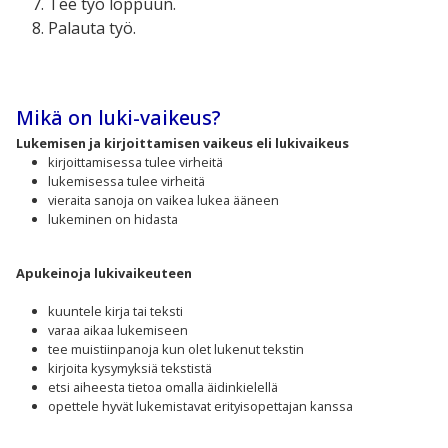
Tee työ loppuun.
Palauta työ.
Mikä on luki-vaikeus?
Lukemisen ja kirjoittamisen vaikeus eli lukivaikeus
kirjoittamisessa tulee virheitä
lukemisessa tulee virheitä
vieraita sanoja on vaikea lukea ääneen
lukeminen on hidasta
Apukeinoja lukivaikeuteen
kuuntele kirja tai teksti
varaa aikaa lukemiseen
tee muistiinpanoja kun olet lukenut tekstin
kirjoita kysymyksiä tekstistä
etsi aiheesta tietoa omalla äidinkielellä
opettele hyvät lukemistavat erityisopettajan kanssa