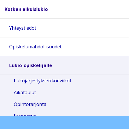
Kotkan aikuislukio
Yhteystiedot
Opiskelumahdollisuudet
Lukio-opiskelijalle
Lukujärjestykset/koeviikot
Aikataulut
Opintotarjonta
Iltaopetus
Uusintakoe