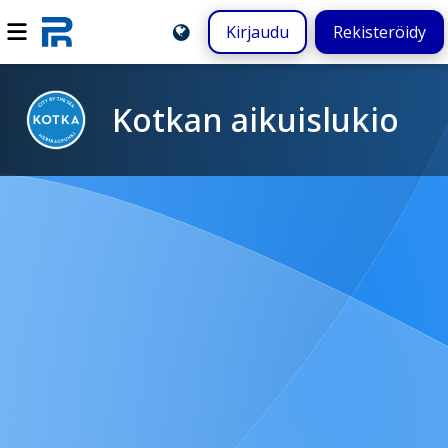
Kirjaudu
Rekisteröidy
Kotkan aikuislukio