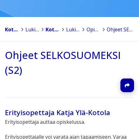
Kotka
>
Lukiokoulutus
>
Kotkan aikuislukio
>
Lukio-opiskelijalle
>
Opiskelun ohjeita
>
Ohjeet SELKOSUOMEKSI (S2)
Ohjeet SELKOSUOMEKSI
(S2)
Erityisopettaja Katja Ylä-Kotola
Erityisopettaja auttaa opiskelussa.
Erityisopettajalle voi varata ajan tapaamiseen. Varaa