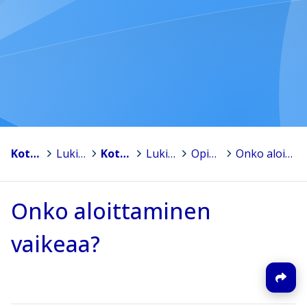
Kotka
>
Lukiokoulutus
>
Kotkan aikuislukio
>
Lukio-opiskelijalle
>
Opiskelun ohjeita
>
Onko aloittaminen vaikeaa?
Onko aloittaminen
vaikeaa?