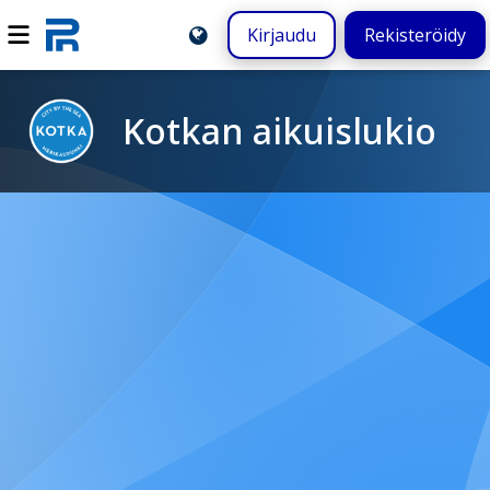
Kirjaudu
Rekisteröidy
Kotkan aikuislukio