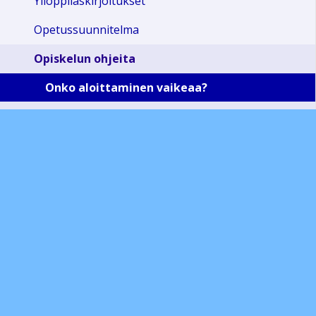
Ylioppilaskirjoitukset
Opetussuunnitelma
Opiskelun ohjeita
Onko aloittaminen vaikeaa?
OPISKELUTEKNIIKKAA: Miten opiskelen, niin että
muistan?
YO-kokeisiin valmistautuminen
Ohjeet SELKOSUOMEKSI (S2)
Onko keskittyminen vaikeaa?
Opiskeluhuoltosuunnitelma
Aikuisten perusopetuksen opiskelijalle