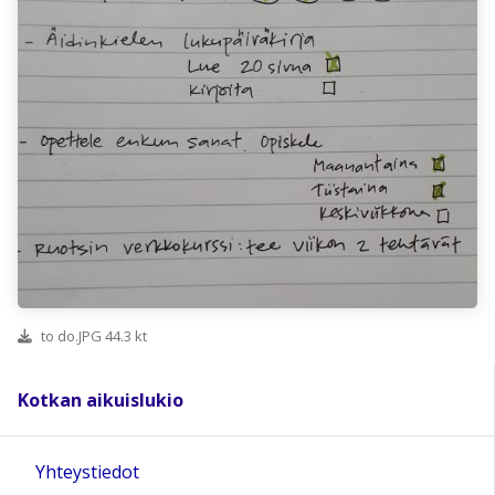
to do.JPG 44.3 kt
Kotkan aikuislukio
Yhteystiedot