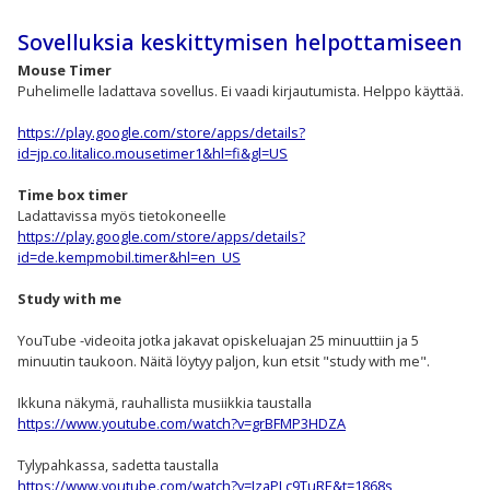
Sovelluksia keskittymisen helpottamiseen
Mouse Timer
Puhelimelle ladattava sovellus. Ei vaadi kirjautumista. Helppo käyttää.
https://play.google.com/store/apps/details?
id=jp.co.litalico.mousetimer1&hl=fi&gl=US
Time box timer
Ladattavissa myös tietokoneelle
https://play.google.com/store/apps/details?
id=de.kempmobil.timer&hl=en_US
Study with me
YouTube -videoita jotka jakavat opiskeluajan 25 minuuttiin ja 5
minuutin taukoon. Näitä löytyy paljon, kun etsit "study with me".
Ikkuna näkymä, rauhallista musiikkia taustalla
https://www.youtube.com/watch?v=grBFMP3HDZA
Tylypahkassa, sadetta taustalla
https://www.youtube.com/watch?v=IzaPLc9TuRE&t=1868s