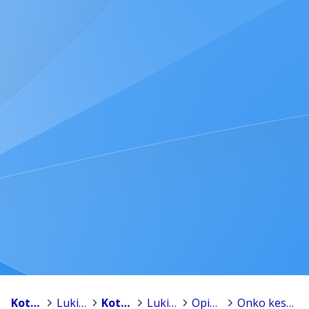
Kotka
>
Lukiokoulutus
>
Kotkan aikuislukio
>
Lukio-opiskelijalle
>
Opiskelun ohjeita
>
Onko keskittyminen vaikeaa?