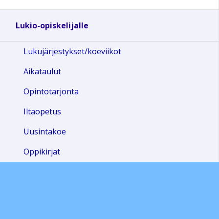
Lukio-opiskelijalle
Lukujärjestykset/koeviikot
Aikataulut
Opintotarjonta
Iltaopetus
Uusintakoe
Oppikirjat
Opinto-opas
Ylioppilaskirjoitukset
Opetussuunnitelma