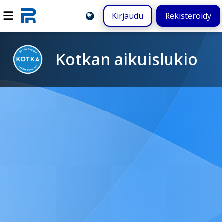
Kirjaudu
Rekisteröidy
Kotkan aikuislukio