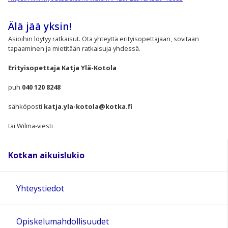
Älä jää yksin!
Asioihin löytyy ratkaisut. Ota yhteyttä erityisopettajaan, sovitaan
tapaaminen ja mietitään ratkaisuja yhdessä.
Erityisopettaja Katja Ylä-Kotola
puh
040 120 8248
sähköposti
katja.yla-kotola@kotka.fi
tai Wilma-viesti
Kotkan aikuislukio
Yhteystiedot
Opiskelumahdollisuudet