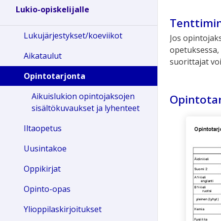
Lukio-opiskelijalle
Tenttimi
Lukujärjestykset/koeviikot
Jos opintojak
opetuksessa, 
Aikataulut
suorittajat vo
Opintotarjonta
Aikuislukion opintojaksojen
Opintotar
sisältökuvaukset ja lyhenteet
Iltaopetus
Uusintakoe
Oppikirjat
Opinto-opas
Ylioppilaskirjoitukset