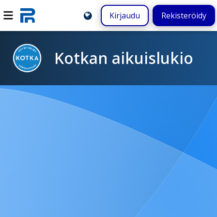
Kirjaudu
Rekisteröidy
Kotkan aikuislukio