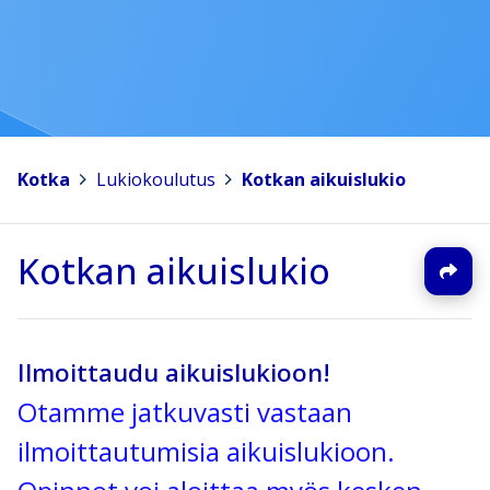
Kotka
>
Lukiokoulutus
>
Kotkan aikuislukio
Kotkan aikuislukio
Ilmoittaudu aikuislukioon!
Otamme jatkuvasti vastaan
ilmoittautumisia aikuislukioon.