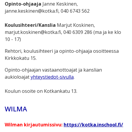
Opinto-ohjaaja
Janne Keskinen,
janne.keskinen@kotka.fi, 040 6743 562
Koulusihteeri/Kanslia
Marjut Koskinen,
marjut.koskinen@kotka.fi, 040 6309 286 (ma ja ke klo
10 - 17)
Rehtori, koulusihteeri ja opinto-ohjaaja osoitteessa
Kirkkokatu 15.
Opinto-ohjaajan vastaanottoajat ja kanslian
aukioloajat
yhteystiedot-sivulla
.
Koulun osoite on Kotkankatu 13.
WILMA
Wilman kirjautumissivu:
https://kotka.inschool.fi/