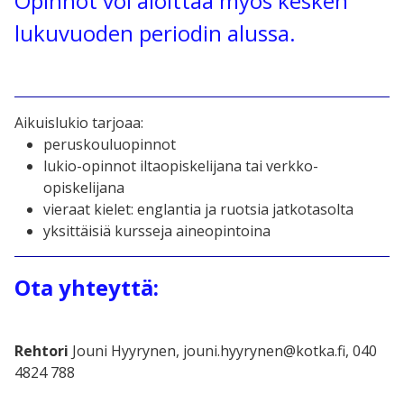
Opinnot voi aloittaa myös kesken
lukuvuoden periodin alussa.
Aikuislukio tarjoaa:
peruskouluopinnot
lukio-opinnot iltaopiskelijana tai verkko-
opiskelijana
vieraat kielet: englantia ja ruotsia jatkotasolta
yksittäisiä kursseja aineopintoina
Ota yhteyttä:
Rehtori
Jouni Hyyrynen, jouni.hyyrynen@kotka.fi, 040
4824 788