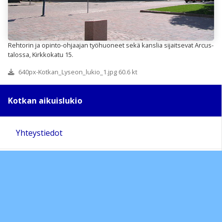
Rehtorin ja opinto-ohjaajan työhuoneet sekä kanslia sijaitsevat Arcus-
talossa, Kirkkokatu 15.
640px-Kotkan_Lyseon_lukio_1.jpg 60.6 kt
Kotkan aikuislukio
Yhteystiedot
Opiskelumahdollisuudet
Lukio-opiskelijalle