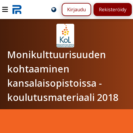
Kirjaudu
Rekisteröidy
Monikulttuurisuuden
kohtaaminen
kansalaisopistoissa -
koulutusmateriaali 2018