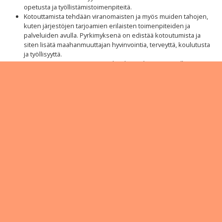
opetusta ja työllistämistoimenpiteitä.
Kotouttamista tehdään viranomaisten ja myös muiden tahojen,
kuten järjestöjen tarjoamien erilaisten toimenpiteiden ja
palveluiden avulla. Pyrkimyksenä on edistää kotoutumista ja
siten lisätä maahanmuuttajan hyvinvointia, terveyttä, koulutusta
ja työllisyyttä.
Kotouttamisen tavoitteena on luoda maahanmuuttajalle
valmiudet itsenäiseen ja tasavertaiseen kansalaisuuteen
kantaväestön kanssa.
Suomessa kotouttamista säätelee
laki kotoutumisen
edistämisestä
.
Monikulttuurisuuden kohtaaminen
kansalaisopistoissa -koulutusmateriaali 2018
Teema 1: SELKOKIELI ASIAKASPALVELUTILANTEISSA
Teema 2: KULTTUURIENVÄLINEN OSAAMINEN
KOHTAAMISTILANTEISSA