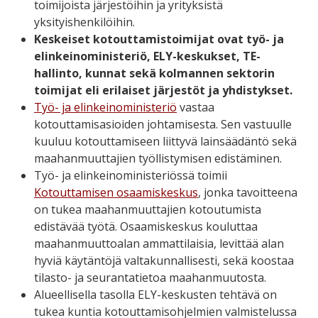
toimijoista järjestöihin ja yrityksistä
yksityishenkilöihin.
Keskeiset kotouttamistoimijat
ovat työ- ja
elinkeinoministeriö, ELY-keskukset, TE-
hallinto, kunnat sekä kolmannen sektorin
toimijat eli erilaiset järjestöt ja yhdistykset.
Työ- ja elinkeinoministeriö
vastaa
kotouttamisasioiden johtamisesta. Sen vastuulle
kuuluu kotouttamiseen liittyvä lainsäädäntö sekä
maahanmuuttajien työllistymisen edistäminen.
Työ- ja elinkeinoministeriössä
toimii
Kotouttamisen osaamiskeskus
, jonka tavoitteena
on tukea maahanmuuttajien kotoutumista
edistävää työtä. Osaamiskeskus kouluttaa
maahanmuuttoalan ammattilaisia, levittää alan
hyviä käytäntöjä valtakunnallisesti, sekä koostaa
tilasto- ja seurantatietoa maahanmuutosta.
Alueellisella tasolla ELY-keskusten tehtävä on
tukea
kuntia kotouttamisohjelmien valmistelussa