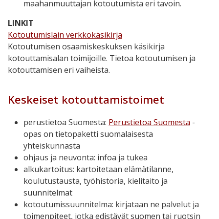
maahanmuuttajan kotoutumista eri tavoin.
LINKIT
Kotoutumislain verkkokäsikirja
Kotoutumisen osaamiskeskuksen käsikirja
kotouttamisalan toimijoille. T
ietoa kotoutumisen ja
kotouttamisen eri vaiheista.
Keskeiset kotouttamistoimet
perustietoa Suomesta:
Perustietoa Suomesta
-
opas on
tietopaketti suomalaisesta
yhteiskunnasta
ohjaus ja neuvonta: infoa ja tukea
alkukartoitus: kartoitetaan elämätilanne,
koulutustausta, työhistoria, kielitaito ja
suunnitelmat
kotoutumissuunnitelma: kirjataan ne palvelut ja
toimenpiteet, jotka edistävät suomen tai ruotsin