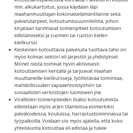
mm. alkukartoitus, jossa käydään läpi
maahanmuuttajan kokonaiselämäntilanne sekä
palvelutarpeet, kotoutumissuunnitelma, johon
kirjataan tarvittavat toimenpiteet kotoutumisen
edistämiseksi ja suomen tai ruotsin kielen
kielikurssi.
Keskeinen kotouttavia palveluita tuottava taho on
myös kolmas sektori eli järjestöt ja yhdistykset.
Monet niistä toimivat hyvin aktiivisesti
kotouttamisen kentällä ja tarjoavat maahan
muuttaneille kielikursseja, työllistävää toimintaa,
mahdollisuuden vapaaehtoistyöhön tai
sosiaalisten verkostojen luomiseen jne.
Virallisten toimenpiteiden lisäksi kotoutumista
edistetään myös arjen tilanteissa esimerkiksi
päiväkodeissa, kouluissa, harrastustoiminnassa tai
työpaikoilla. Voidaan siis myös ajatella, että koko
yhteiskunta kotouttaa eli edistää ja tukee