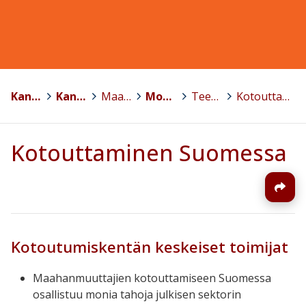
Kansalaisopistojen liitto KoL ry.
>
Kansalaisopistofoorumi
>
Maahanmuuttajakoulutus
>
Monikulttuurisuuden kohtaaminen kansalaisopistoissa -koulutusmateriaali 2018
>
Teema 3: MAAHANMUUTTO SUOMESSA -TIETOPAKETTI
>
Kotouttaminen Suomessa
Kotouttaminen Suomessa
Kotoutumiskentän keskeiset toimijat
Maahanmuuttajien kotouttamiseen Suomessa
osallistuu monia tahoja julkisen sektorin