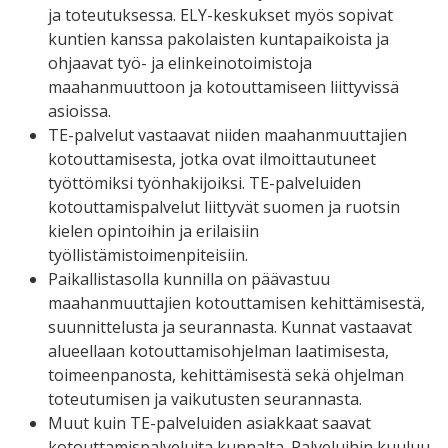
ja toteutuksessa. ELY-keskukset myös sopivat
kuntien kanssa pakolaisten kuntapaikoista ja
ohjaavat työ- ja elinkeinotoimistoja
maahanmuuttoon ja kotouttamiseen liittyvissä
asioissa.
TE-palvelut vastaavat niiden maahanmuuttajien
kotouttamisesta, jotka ovat ilmoittautuneet
työttömiksi työnhakijoiksi. TE-palveluiden
kotouttamispalvelut liittyvät suomen ja ruotsin
kielen opintoihin ja erilaisiin
työllistämistoimenpiteisiin.
Paikallistasolla kunnilla on päävastuu
maahanmuuttajien kotouttamisen kehittämisestä,
suunnittelusta ja seurannasta. Kunnat vastaavat
alueellaan kotouttamisohjelman laatimisesta,
toimeenpanosta, kehittämisestä sekä ohjelman
toteutumisen ja vaikutusten seurannasta.
Muut kuin TE-palveluiden asiakkaat saavat
kotouttamispalveluita kunnalta. Palveluihin kuuluu