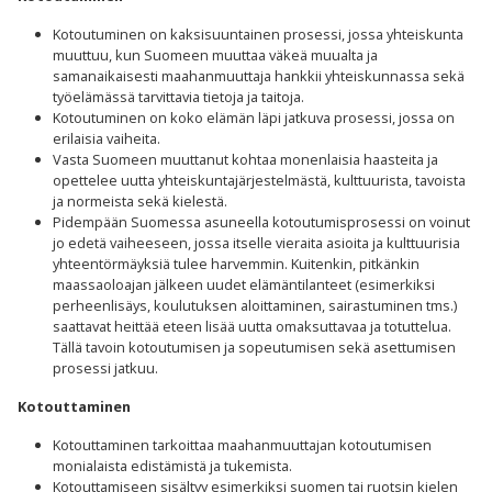
Kotoutuminen on kaksisuuntainen prosessi, jossa yhteiskunta
muuttuu, kun Suomeen muuttaa väkeä muualta ja
samanaikaisesti maahanmuuttaja hankkii yhteiskunnassa sekä
työelämässä tarvittavia tietoja ja taitoja.
Kotoutuminen on koko elämän läpi jatkuva prosessi, jossa on
erilaisia vaiheita.
Vasta Suomeen muuttanut kohtaa monenlaisia haasteita ja
opettelee uutta yhteiskuntajärjestelmästä, kulttuurista, tavoista
ja normeista sekä kielestä.
Pidempään Suomessa asuneella kotoutumisprosessi on voinut
jo edetä vaiheeseen, jossa itselle vieraita asioita ja kulttuurisia
yhteentörmäyksiä tulee harvemmin. Kuitenkin, pitkänkin
maassaoloajan jälkeen uudet elämäntilanteet (esimerkiksi
perheenlisäys, koulutuksen aloittaminen, sairastuminen tms.)
saattavat heittää eteen lisää uutta omaksuttavaa ja totuttelua.
Tällä tavoin kotoutumisen ja sopeutumisen sekä asettumisen
prosessi jatkuu.
Kotouttaminen
Kotouttaminen tarkoittaa maahanmuuttajan kotoutumisen
monialaista edistämistä ja tukemista.
Kotouttamiseen sisältyy esimerkiksi suomen tai ruotsin kielen