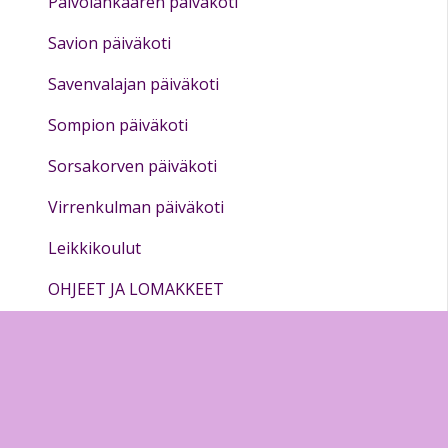
Päivölänkaaren päiväkoti
Savion päiväkoti
Savenvalajan päiväkoti
Sompion päiväkoti
Sorsakorven päiväkoti
Virrenkulman päiväkoti
Leikkikoulut
OHJEET JA LOMAKKEET
Malliportfolio
Eurooppa liikkuvuus -hanke BLOGI
Pedagogiikan yleinen tuki - hyvät käytännöt