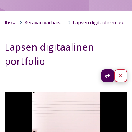
Kerava
>
Keravan varhaiskasvatus
>
Lapsen digitaalinen portfolio
Lapsen digitaalinen
portfolio
Jaa
Sul