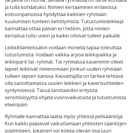
ja tulla kohdatuksi. Nimien kertaaminen erilaisissa
kokoonpanoissa hyödyttää kaikkien ryhmään
kuulumisen tunteen kehittymistä. Tutustumisleikkejä
kannattaa ottaa päivän eri hetkiin, jotta nimien
kertailua tulisi usein ja kaikki olisivat tulleet paikalle.
Leikkitilanteissakin voidaan monella tapaa toteuttaa
tutustumista. Voidaan vaikka arpoa leikkipaikka ja
leikkiparit tai -ryhmät. Tai ryhmässä kauemmin olleet
lapset leikkivät nimenomaan jonkun uuden ryhmään
tulleen lapsen kanssa. Kasvattajilla on tärkeä tehtävä
olla sanoittamassa uusien leikkien ja kaverisuhteiden
syntymisessä. Tässä tarvitaankin erityistä
sensitiivisyyttä ohjata vuorovaikutusta ja tutustumista
eteenpäin.
Ryhmälle kannattaa laatia myös yhteisiä pelisääntöjä.
Kun kaikki pääsevät vaikuttamaan yhteisten sääntöjen
sopimiseen, jokainen voi kokea olevan osa juuri