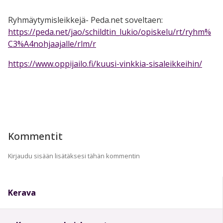
Ryhmäytymisleikkejä- Peda.net
​ soveltaen:
https://peda.net/jao/schildtin_lukio/opiskelu/rt/ryhm%
C3%A4nohjaajalle/rlm/r
https://www.oppijailo.fi/kuusi-vinkkia-sisaleikkeihin/
Kommentit
Kirjaudu sisään lisätäksesi tähän kommentin
Kerava