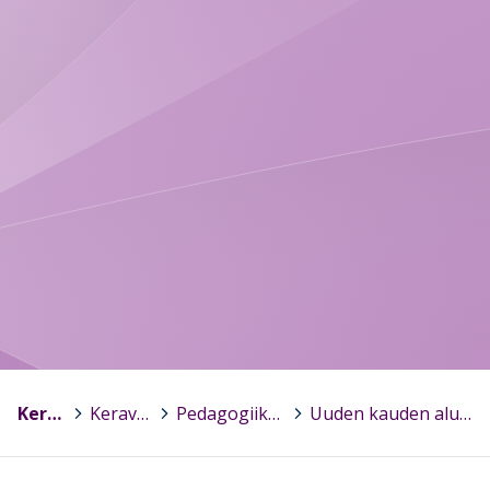
Kerava
>
Keravan varhaiskasvatus
>
Pedagogiikan yleinen tuki - hyvät käytännöt
>
Uuden kauden alussa tutustutaan