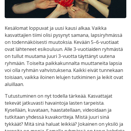
Kesälomat loppuvat ja uusi kausi alkaa. Vaikka
kasvattajien tiimi olisi pysynyt samana, lapsiryhmässä
on todennäköisesti muutoksia. Kevään 5–6-vuotiaat
ovat lähteneet esikouluun. Alle 3-vuotiaiden ryhmästä
on tullut muutama juuri 3-vuotta täyttänyt uutena
ryhmään. Toiselta paikkakunnalta muuttaneita lapsia
voi olla ryhmän vahvistuksena. Kaikki eivät tunnekaan
toisiaan, vaikka iloinen lelujen tutkiminen ja leikit ovat
aluillaan.
Tutustuminen on nyt todella tärkeää. Kasvattajat
tekevät jatkuvasti havaintoja lasten tarpeista.
Kysellään, kuvataan, haastatellaan, videoidaan ja
tutkitaan yhdessä kuvakortteja. Mistä juuri sinä
tykkäät? Mitä sinä haluat leikkiä? Jokainen on yksilö ja
tarpeita on monia. Samalla ryhmässä on tarve kohdata