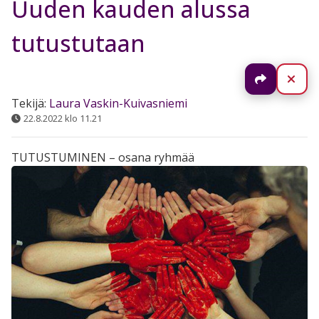
Uuden kauden alussa
tutustutaan
Jaa
Sul
Tekijä:
Laura Vaskin-Kuivasniemi
22.8.2022 klo 11.21
TUTUSTUMINEN – osana ryhmää