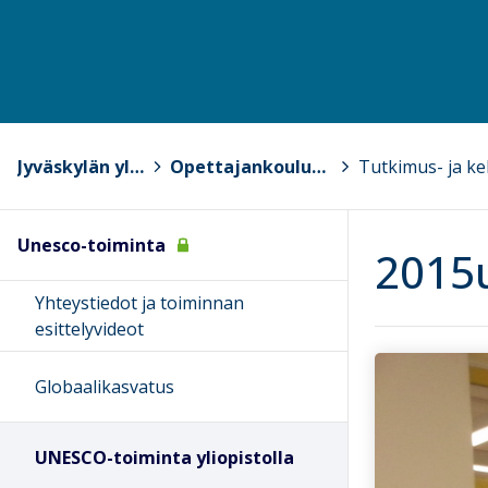
Jyväskylän yliopisto
>
Opettajankoulutuslaitos
>
Unesco-toiminta
2015u
Yhteystiedot ja toiminnan
esittelyvideot
Globaalikasvatus
UNESCO-toiminta yliopistolla