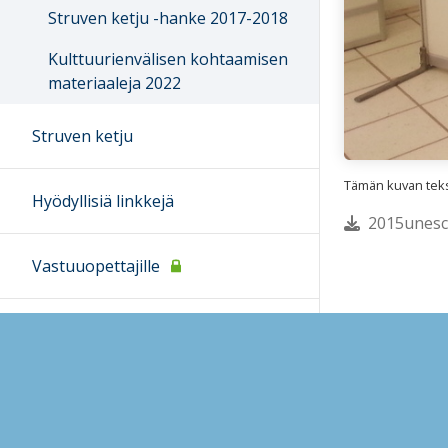
Struven ketju -hanke 2017-2018
Kulttuurienvälisen kohtaamisen
materiaaleja 2022
Struven ketju
Tämän kuvan tekst
Hyödyllisiä linkkejä
2015unesco
Vastuuopettajille
Ohjeet
Lähetä palautetta Peda.net-y
Saavutettavuus
Ilmoita asiaton sisältö