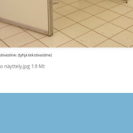
ivastine: (tyhjä tekstivastine)
 näyttely.jpg 1.9 Mt
lläpidolle