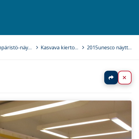
Lähiympäristö-näyttely 2015
>
Kasvava kiertonäyttely
>
2015unesco näyttely.jpg
Jaa
Sulj