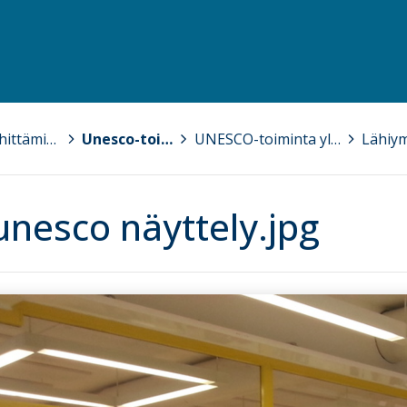
Tutkimus- ja kehittämishankkeita
>
Unesco-toiminta
>
UNESCO-toiminta yliopistolla
>
nesco näyttely.jpg