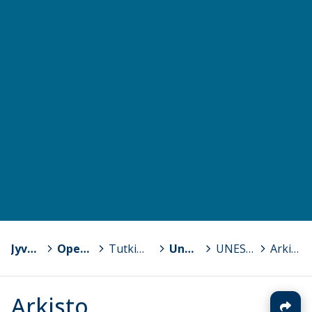
Jyväskylän yliopisto
>
Opettajankoulutuslaitos
>
Tutkimus- ja kehittämishankkeita
>
Unesco-toiminta
>
UNESCO-toiminta yliopistolla
>
Arkisto
Arkisto