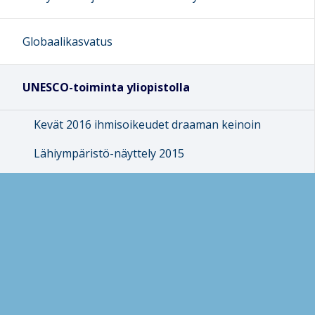
Globaalikasvatus
UNESCO-toiminta yliopistolla
Kevät 2016 ihmisoikeudet draaman keinoin
Lähiympäristö-näyttely 2015
POMM1005 kevät 2021 World Heritage /
Maailmanperintökasvatus
Arkisto
Maisterit
POMM1005
POMM1005 Cultural Heritage Education