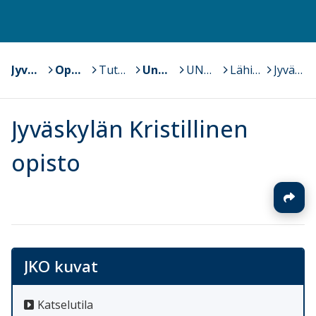
Jyväskylän yliopisto
>
Opettajankoulutuslaitos
>
Tutkimus- ja kehittämishankkeita
>
Unesco-toiminta
>
UNESCO-toiminta yliopistolla
>
Lähiympäristö-näyttely 2015
>
Jyväskylän Kristillinen opisto
Jyväskylän Kristillinen
opisto
JKO kuvat
Katselutila