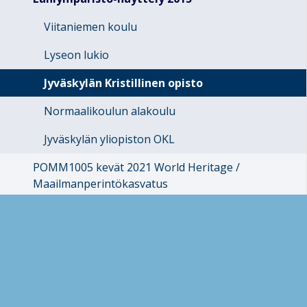
Viitaniemen koulu
Lyseon lukio
Jyväskylän Kristillinen opisto
Normaalikoulun alakoulu
Jyväskylän yliopiston OKL
POMM1005 kevät 2021 World Heritage /
Maailmanperintökasvatus
Arkisto
Struven ketju -hanke 2017-2018
Kulttuurienvälisen kohtaamisen materiaaleja 2022
Struven ketju