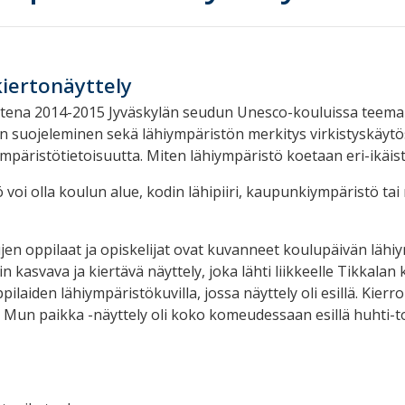
iertonäyttely
ena 2014-2015 Jyväskylän seudun Unesco-kouluissa teemana
n suojeleminen sekä lähiympäristön merkitys virkistyskäytö
ympäristötietoisuutta. Miten lähiympäristö koetaan eri-ikäist
 voi olla koulun alue, kodin lähipiiri, kaupunkiympäristö tai
en oppilaat ja opiskelijat ovat kuvanneet koulupäivän läh
in kasvava ja kiertävä näyttely, joka lähti liikkeelle Tikkalan
ilaiden lähiympäristökuvilla, jossa näyttely oli esillä. Kierr
a Mun paikka -näyttely oli koko komeudessaan esillä huhti-