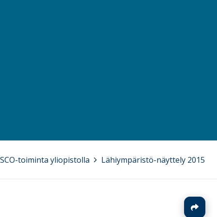
CO-toiminta yliopistolla
>
Lähiympäristö-näyttely 2015
J