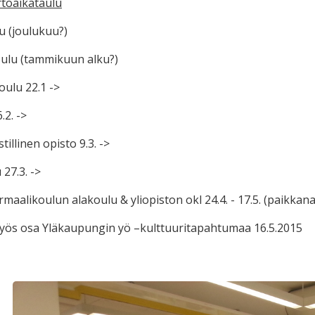
rtoaikataulu
u (joulukuu?)
ulu (tammikuun alku?)
oulu 22.1 ->
.2. ->
tillinen opisto 9.3. ->
 27.3. ->
maalikoulun alakoulu & yliopiston okl 24.4. - 17.5. (paikkana
myös osa Yläkaupungin yö –kulttuuritapahtumaa 16.5.2015