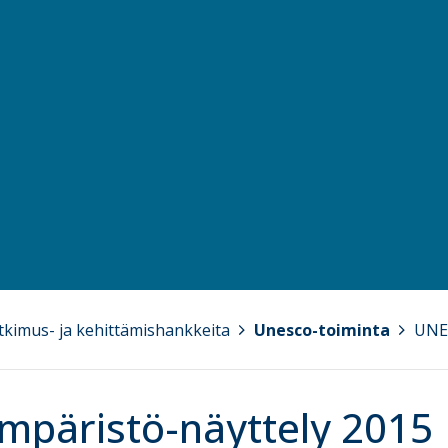
tkimus- ja kehittämishankkeita
>
Unesco-toiminta
>
UNES
mpäristö-näyttely 2015