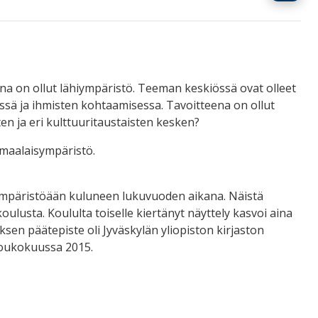
 on ollut lähiympäristö. Teeman keskiössä ovat olleet
ssä ja ihmisten kohtaamisessa. Tavoitteena on ollut
en ja eri kulttuuritaustaisten kesken?
 maalaisympäristö.
iympäristöään kuluneen lukuvuoden aikana. Näistä
 koulusta. Koululta toiselle kiertänyt näyttely kasvoi aina
oksen päätepiste oli Jyväskylän yliopiston kirjaston
toukokuussa 2015.