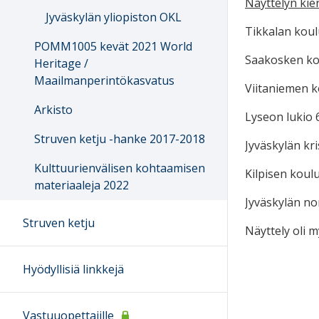
Näyttelyn kie
Jyväskylän yliopiston OKL
Tikkalan koul
POMM1005 kevät 2021 World
Saakosken ko
Heritage /
Maailmanperintökasvatus
Viitaniemen k
Arkisto
Lyseon lukio 6
Struven ketju -hanke 2017-2018
Jyväskylän kris
Kulttuurienvälisen kohtaamisen
Kilpisen koulu
materiaaleja 2022
Jyväskylän nor
Struven ketju
Näyttely oli 
Hyödyllisiä linkkejä
Vastuuopettajille