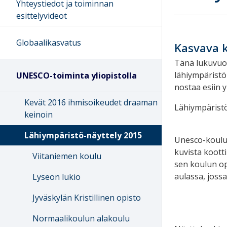
Yhteystiedot ja toiminnan
esittelyvideot
Globaalikasvatus
Kasvava k
Tänä lukuvuot
lähiympäristö
UNESCO-toiminta yliopistolla
nostaa esiin 
Kevät 2016 ihmisoikeudet draaman
Lähiympäristö
keinoin
Lähiympäristö-näyttely 2015
Unesco-kouluj
kuvista kootti
Viitaniemen koulu
sen koulun opp
aulassa, joss
Lyseon lukio
Jyväskylän Kristillinen opisto
Normaalikoulun alakoulu