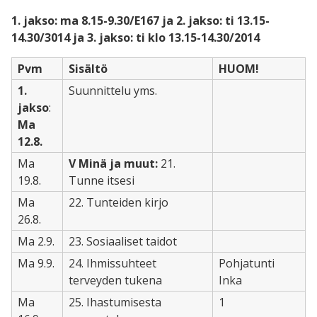
1. jakso: ma 8.15-9.30/E167 ja 2. jakso: ti 13.15-
14.30/3014 ja 3. jakso: ti klo 13.15-14.30/2014
Pvm
Sisältö
HUOM!
1.
Suunnittelu yms.
jakso
:
Ma
12.8.
Ma
V Minä ja muut:
21.
19.8.
Tunne itsesi
Ma
22. Tunteiden kirjo
26.8.
Ma 2.9.
23. Sosiaaliset taidot
Ma 9.9.
24. Ihmissuhteet
Pohjatunti
terveyden tukena
Inka
Ma
25. Ihastumisesta
1