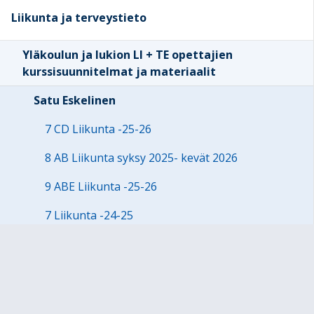
Liikunta ja terveystieto
Yläkoulun ja lukion LI + TE opettajien
kurssisuunnitelmat ja materiaalit
Satu Eskelinen
7 CD Liikunta -25-26
8 AB Liikunta syksy 2025- kevät 2026
9 ABE Liikunta -25-26
7 Liikunta -24-25
LPV9 Retkikurssi
Li 1 Oppiva liikkuja 25 B
Li1 Lilut syksy 2023