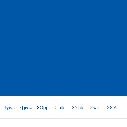
Jyväskylän yliopisto
>
Jyväskylän normaalikoulu
>
Oppiaineet
>
Liikunta ja terveystieto
>
Yläkoulun ja lukion LI + TE opettajien kurssisuunnitelmat ja materiaalit
>
Satu Eskelinen
>
8 A Terveystieto (Syksy 2024)