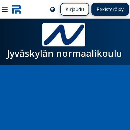
Kirjaudu
Rekisteröidy
Jyväskylän normaalikoulu