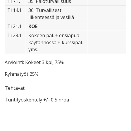
Ti 7.1.
35. Paloturvallisuus
Ti 14.1.
36. Turvallisesti
liikenteessä ja vesillä
Ti 21.1.
KOE
Ti 28.1.
Kokeen pal. + ensiapua
käytännössä + kurssipal.
yms.
Arviointi: Kokeet 3 kpl, 75%.
Ryhmätyöt
25%
Tehtävät
Tuntityöskentely +/- 0,5 nroa