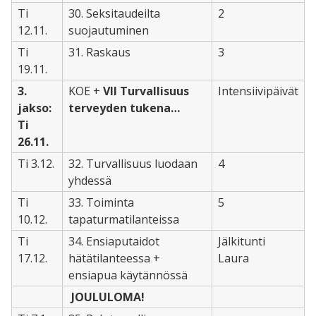
Ti
30. Seksitaudeilta
2
12.11.
suojautuminen
Ti
31. Raskaus
3
19.11.
3.
KOE +
VII Turvallisuus
Intensiivipäivät
jakso:
terveyden tukena…
Ti
26.11.
Ti 3.12.
32. Turvallisuus luodaan
4
yhdessä
Ti
33. Toiminta
5
10.12.
tapaturmatilanteissa
Ti
34. Ensiaputaidot
Jälkitunti
17.12.
hätätilanteessa +
Laura
ensiapua käytännössä
JOULULOMA!