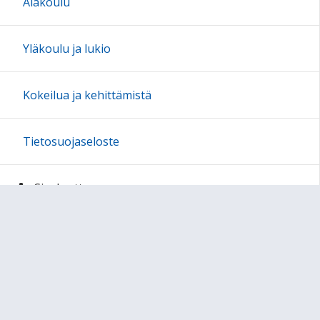
Alakoulu
Yläkoulu ja lukio
Kokeilua ja kehittämistä
Tietosuojaseloste
Sivukartta
Arviointipohjat
Sivun alkuun
Ohjeet