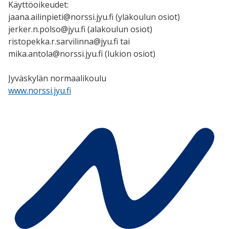
Käyttöoikeudet:
jaana.ailinpieti@norssi.jyu.fi (yläkoulun osiot)
jerker.n.polso@jyu.fi (alakoulun osiot)
ristopekka.r.sarvilinna@jyu.fi tai
mika.antola@norssi.jyu.fi (lukion osiot)
Jyväskylän normaalikoulu
www.norssi.jyu.fi