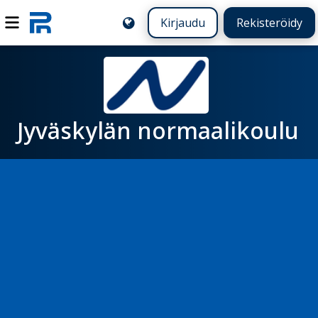
Kirjaudu
Rekisteröidy
Jyväskylän normaalikoulu