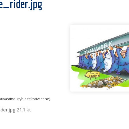
e_rider.jpg
ivastine: (tyhjä tekstivastine)
der.jpg 21.1 kt