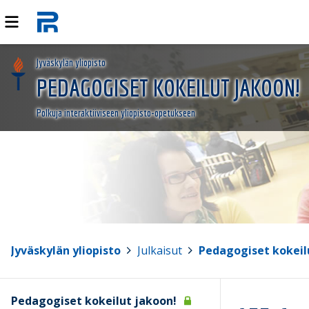
Jyväskylän yliopisto
PEDAGOGISET KOKEILUT JAKOON!
Polkuja interaktiiviseen yliopisto-opetukseen
Jyväskylän yliopisto
>
Julkaisut
>
Pedagogiset kokeil
Pedagogiset kokeilut jakoon!