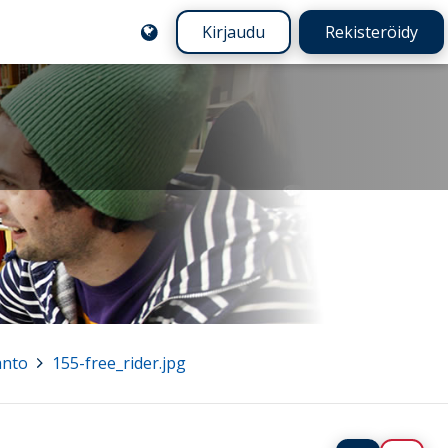
Kirjaudu
Rekisteröidy
anto
>
155-free_rider.jpg