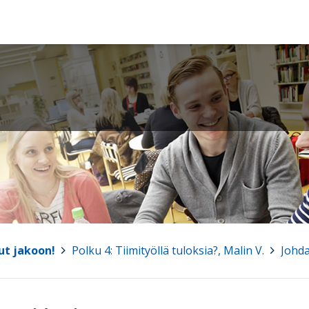
ut jakoon!
>
Polku 4: Tiimityöllä tuloksia?, Malin V.
>
Johd