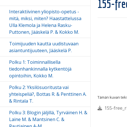
155-fre
Interaktiivinen yliopisto-opetus -
mitä, miksi, miten? Haastattelussa
Ulla Klemola ja Helena Rasku-
Puttonen, Jääskelä P. & Kokko M.
Toimijuuden kautta uudistuvaan
asiantuntijuuteen, Jääskelä P.
Polku 1: Toiminnallisella
tiedonhankinnalla kytkentöjä
opintoihin, Kokko M.
Polku 2: Yksilösuoritusta vai
yhteispeliä?, Bottas R. & Penttinen A.
Tämän kuvan tekst
& Rintala T.
155-free_ri
Polku 3: Blogin jäljillä, Tyrväinen H. &
Laine M. & Mantsinen C. &
Rautiainen A-M.