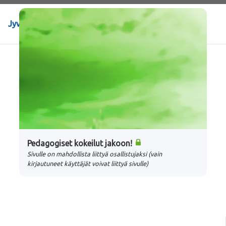
Jyväskylän yliopisto
>
Julkaisut
Pedagogiset kokeilut jakoon!
Sivulle on mahdollista liittyä osallistujaksi (vain
kirjautuneet käyttäjät voivat liittyä sivulle)