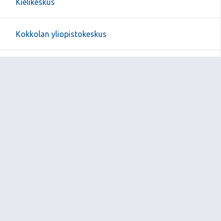
Kielikeskus
Kokkolan yliopistokeskus
Kielikampus
Sivukartta
Sivun alkuun
Ohjeet
Saavutettavuus
Yksityisyydensuoja
Lähetä palautetta Peda.net-ylläpidolle