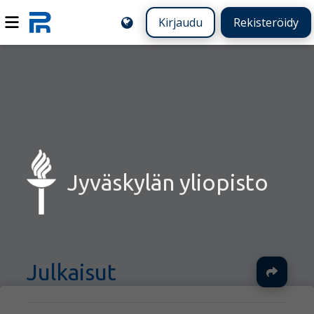
Kirjaudu
Rekisteröidy
Jyväskylän yliopisto
Julkaisut
Ja