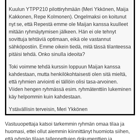
Kuulun YTPP210 pilottiryhmään (Meri Ykkönen, Maija
Kakkonen, Repe Kolmonen). Ongelmaksi on koitunut
nyt se, että Repestä emme ole Maijan kanssa kuulleet
mitään ryhmäytymisen jälkeen. Hän ei ole tehnyt
sovittuja tehtäviä optimaan, eikä ole vastannut
sähköpostiin. Emme oikein tiedä, mitä tässä tilanteessa
pitäisi tehdä. Onko sinulla ideoita?
Toki voimme tehdä kurssin loppuun Maijan kanssa
kahdestaan, mutta henkilökohtaisesti olen sitä mieltä,
että ryhmien arviointi ei tällöin olisi tasa-arvoinen.
Viiden hengen ryhmässä esim. ryhmätenttiin lukeminen
käy helpommin kuin kahdestaan.
Ystävällisin terveisin, Meri Ykkönen
Vastuuopettaja katsoi tarkemmin ryhmän omaa tilaa ja
huomasi, ettei ollut aiemmin kiinnittänyt huomiota siihen,
että ryhmän tilaan tallennettujen dokumenttien ja