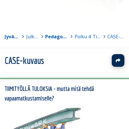
Jyväskylän yliopisto
>
Julkaisut
>
Pedagogiset kokeilut jakoon!
>
Polku 4: Tiimityöllä tuloksia?, Malin V.
>
CASE-kuvaus
CASE-kuvaus
TIIMITYÖLLÄ TULOKSIA - mutta mitä tehdä
vapaamatkustamiselle?