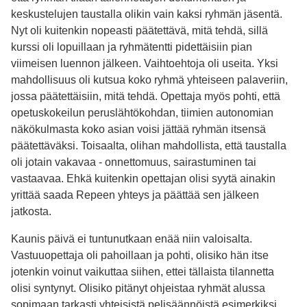
keskustelujen taustalla olikin vain kaksi ryhmän jäsentä.
Nyt oli kuitenkin nopeasti päätettävä, mitä tehdä, sillä
kurssi oli lopuillaan ja ryhmätentti pidettäisiin pian
viimeisen luennon jälkeen. Vaihtoehtoja oli useita. Yksi
mahdollisuus oli kutsua koko ryhmä yhteiseen palaveriin,
jossa päätettäisiin, mitä tehdä. Opettaja myös pohti, että
opetuskokeilun peruslähtökohdan, tiimien autonomian
näkökulmasta koko asian voisi jättää ryhmän itsensä
päätettäväksi. Toisaalta, olihan mahdollista, että taustalla
oli jotain vakavaa - onnettomuus, sairastuminen tai
vastaavaa. Ehkä kuitenkin opettajan olisi syytä ainakin
yrittää saada Repeen yhteys ja päättää sen jälkeen
jatkosta.
Kaunis päivä ei tuntunutkaan enää niin valoisalta.
Vastuuopettaja oli pahoillaan ja pohti, olisiko hän itse
jotenkin voinut vaikuttaa siihen, ettei tällaista tilannetta
olisi syntynyt. Olisiko pitänyt ohjeistaa ryhmät alussa
sopimaan tarkasti yhteisistä pelisäännöistä esimerkiksi