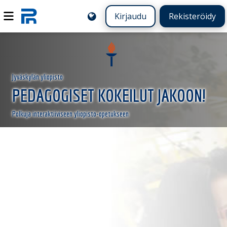
Kirjaudu
Rekisteröidy
Jyväskylän yliopisto
PEDAGOGISET KOKEILUT JAKOON!
Polkuja interaktiiviseen yliopisto-opetukseen