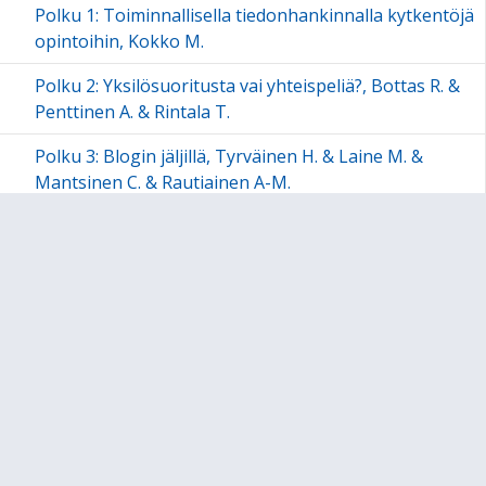
Polku 1: Toiminnallisella tiedonhankinnalla kytkentöjä
opintoihin, Kokko M.
Polku 2: Yksilösuoritusta vai yhteispeliä?, Bottas R. &
Penttinen A. & Rintala T.
Polku 3: Blogin jäljillä, Tyrväinen H. & Laine M. &
Mantsinen C. & Rautiainen A-M.
Polku 4: Tiimityöllä tuloksia?, Malin V.
Opetuskokeilu
CASE-kuvaus
Kysymyksiä ja keskusteluja
Kirjallisuutta
Polku 5: Arvioinnin elävä kirja, Järvelä R-L. &