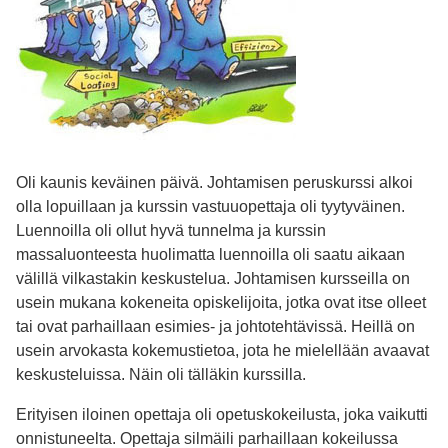
Oli kaunis keväinen päivä. Johtamisen peruskurssi alkoi
olla lopuillaan ja kurssin vastuuopettaja oli tyytyväinen.
Luennoilla oli ollut hyvä tunnelma ja kurssin
massaluonteesta huolimatta luennoilla oli saatu aikaan
välillä vilkastakin keskustelua. Johtamisen kursseilla on
usein mukana kokeneita opiskelijoita, jotka ovat itse olleet
tai ovat parhaillaan esimies- ja johtotehtävissä. Heillä on
usein arvokasta kokemustietoa, jota he mielellään avaavat
keskusteluissa. Näin oli tälläkin kurssilla.
Erityisen iloinen opettaja oli opetuskokeilusta, joka vaikutti
onnistuneelta. Opettaja silmäili parhaillaan kokeilussa