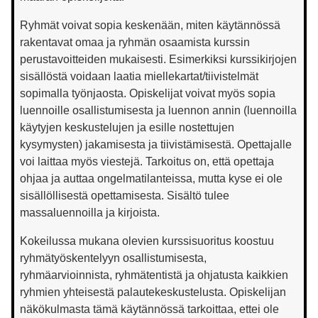
Ryhmät voivat sopia keskenään, miten käytännössä
rakentavat omaa ja ryhmän osaamista kurssin
perustavoitteiden mukaisesti. Esimerkiksi kurssikirjojen
sisällöstä voidaan laatia miellekartat/tiivistelmät
sopimalla työnjaosta. Opiskelijat voivat myös sopia
luennoille osallistumisesta ja luennon annin (luennoilla
käytyjen keskustelujen ja esille nostettujen
kysymysten) jakamisesta ja tiivistämisestä. Opettajalle
voi laittaa myös viestejä. Tarkoitus on, että opettaja
ohjaa ja auttaa ongelmatilanteissa, mutta kyse ei ole
sisällöllisestä opettamisesta. Sisältö tulee
massaluennoilla ja kirjoista.
Kokeilussa mukana olevien kurssisuoritus koostuu
ryhmätyöskentelyyn osallistumisesta,
ryhmäarvioinnista, ryhmätentistä ja ohjatusta kaikkien
ryhmien yhteisestä palautekeskustelusta. Opiskelijan
näkökulmasta tämä käytännössä tarkoittaa, ettei ole