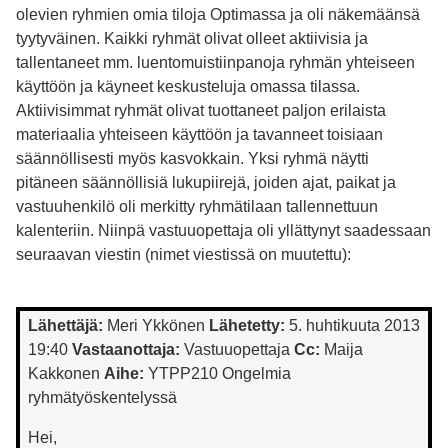
olevien ryhmien omia tiloja Optimassa ja oli näkemäänsä
tyytyväinen. Kaikki ryhmät olivat olleet aktiivisia ja
tallentaneet mm. luentomuistiinpanoja ryhmän yhteiseen
käyttöön ja käyneet keskusteluja omassa tilassa.
Aktiivisimmat ryhmät olivat tuottaneet paljon erilaista
materiaalia yhteiseen käyttöön ja tavanneet toisiaan
säännöllisesti myös kasvokkain. Yksi ryhmä näytti
pitäneen säännöllisiä lukupiirejä, joiden ajat, paikat ja
vastuuhenkilö oli merkitty ryhmätilaan tallennettuun
kalenteriin. Niinpä vastuuopettaja oli yllättynyt saadessaan
seuraavan viestin (nimet viestissä on muutettu):
Lähettäjä:
Meri Ykkönen
Lähetetty:
5. huhtikuuta 2013
19:40
Vastaanottaja:
Vastuuopettaja
Cc:
Maija
Kakkonen
Aihe:
YTPP210 Ongelmia
ryhmätyöskentelyssä
Hei,