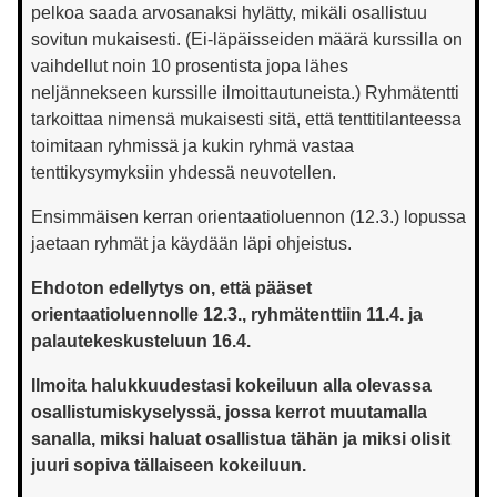
pelkoa saada arvosanaksi hylätty, mikäli osallistuu
sovitun mukaisesti. (Ei-läpäisseiden määrä kurssilla on
vaihdellut noin 10 prosentista jopa lähes
neljännekseen kurssille ilmoittautuneista.) Ryhmätentti
tarkoittaa nimensä mukaisesti sitä, että tenttitilanteessa
toimitaan ryhmissä ja kukin ryhmä vastaa
tenttikysymyksiin yhdessä neuvotellen.
Ensimmäisen kerran orientaatioluennon (12.3.) lopussa
jaetaan ryhmät ja käydään läpi ohjeistus.
Ehdoton edellytys on, että pääset
orientaatioluennolle 12.3., ryhmätenttiin 11.4. ja
palautekeskusteluun 16.4.
Ilmoita halukkuudestasi kokeiluun alla olevassa
osallistumiskyselyssä, jossa kerrot muutamalla
sanalla, miksi haluat osallistua tähän ja miksi olisit
juuri sopiva tällaiseen kokeiluun.