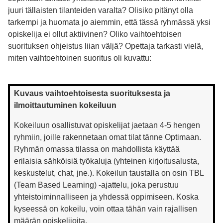
juuri tällaisten tilanteiden varalta? Olisiko pitänyt olla
tarkempi ja huomata jo aiemmin, että tässä ryhmässä yksi
opiskelija ei ollut aktiivinen? Oliko vaihtoehtoisen
suorituksen ohjeistus liian väljä? Opettaja tarkasti vielä,
miten vaihtoehtoinen suoritus oli kuvattu:
Kuvaus vaihtoehtoisesta suorituksesta ja
ilmoittautuminen kokeiluun
Kokeiluun osallistuvat opiskelijat jaetaan 4-5 hengen
ryhmiin, joille rakennetaan omat tilat tänne Optimaan.
Ryhmän omassa tilassa on mahdollista käyttää
erilaisia sähköisiä työkaluja (yhteinen kirjoitusalusta,
keskustelut, chat, jne.). Kokeilun taustalla on osin TBL
(Team Based Learning) -ajattelu, joka perustuu
yhteistoiminnalliseen ja yhdessä oppimiseen. Koska
kyseessä on kokeilu, voin ottaa tähän vain rajallisen
määrän opiskelijoita.