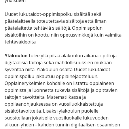
yhdistäen.
Uudet lukutaidot-oppimispolku sisältää sekä
päätelaitteella toteutettavia sisältöjä että ilman
päätelaitetta tehtäviä sisältöjä. Oppimispolun
sisältöihin on koottu niin opetusvinkkejä kuin valmiita
tehtäväideoita.
Yläkoulun
tulee yllä pitää alakoulun aikana opittuja
digitaalisia taitoja sekä mahdollisuuksien mukaan
syventää niitä. Yläkoulun osalta Uudet lukutaidot-
oppimispolku jakautuu oppiainejaotteluun.
Oppiainerykelmien kohdalle on listattu oppiaineen
oppimista ja luonnetta tukevia sisältöjä ja opittavien
taitojen tavoitteita. Matematiikassa ja
oppilaanohjauksessa on vuosiluokkaistettuja
sisältötavoitteita. Lisäksi yläkoulun puolelle
suositellaan jokaiselle vuosiluokalle lukuvuoden
alkuun yhden - kahden tunnin digitaalisen osaamisen