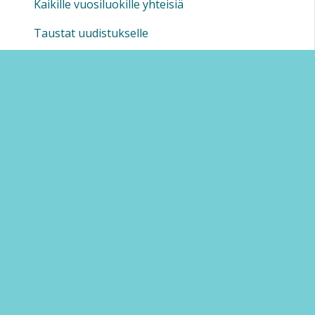
Kaikille vuosiluokille yhteisiä
Taustat uudistukselle
Lisämateriaalia
Tekoäly
OHJEITA
TVT-lainaamo
Linkkejä opetuksen palveluihin
Uudet lukutaidot -hankkeen sivusto