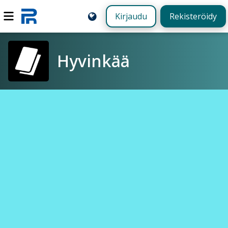
Kirjaudu
Rekisteröidy
Hyvinkää