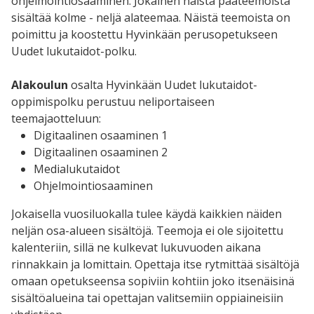
ohjelmointiosaaminen. Jokainen näistä pääteemoista
sisältää kolme - neljä alateemaa. Näistä teemoista on
poimittu ja koostettu Hyvinkään perusopetukseen
Uudet lukutaidot-polku.
Alakoulun
osalta Hyvinkään Uudet lukutaidot-
oppimispolku perustuu neliportaiseen
teemajaotteluun:
Digitaalinen osaaminen 1
Digitaalinen osaaminen 2
Medialukutaidot
Ohjelmointiosaaminen
Jokaisella vuosiluokalla tulee käydä kaikkien näiden
neljän osa-alueen sisältöjä. Teemoja ei ole sijoitettu
kalenteriin, sillä ne kulkevat lukuvuoden aikana
rinnakkain ja lomittain. Opettaja itse rytmittää sisältöjä
omaan opetukseensa sopiviin kohtiin joko itsenäisinä
sisältöalueina tai opettajan valitsemiin oppiaineisiin