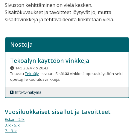
Sivuston kehittäminen on vielä kesken.
Sisältökuvaukset ja tavoitteet löytyvät jo, mutta
sisältövinkkejä ja tehtäväideoita linkitetään vielä.
Nostoja
Tekoälyn käyttöön vinkkejä
14.5.2024 klo 20.43
Tutustu
Tekoäly
​ - sivuun. Sisältää vinkkejä opetuskäyttöön sekä
opettajille koulutusvinkkejä.
Info-tv-näkymä
Vuosiluokkaiset sisällöt ja tavoitteet
Eskari - 2.lk
3.lk - 6.lk
7. - 9.lk