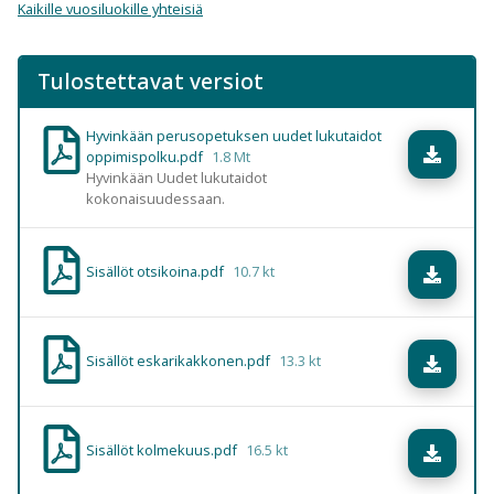
Kaikille vuosiluokille yhteisiä
Tulostettavat versiot
Hyvinkään perusopetuksen uudet lukutaidot
Lataa
oppimispolku.pdf
1.8 Mt
Hyvinkään Uudet lukutaidot
kokonaisuudessaan.
Sisällöt otsikoina.pdf
10.7 kt
Lataa
Sisällöt eskarikakkonen.pdf
13.3 kt
Lataa
Sisällöt kolmekuus.pdf
16.5 kt
Lataa