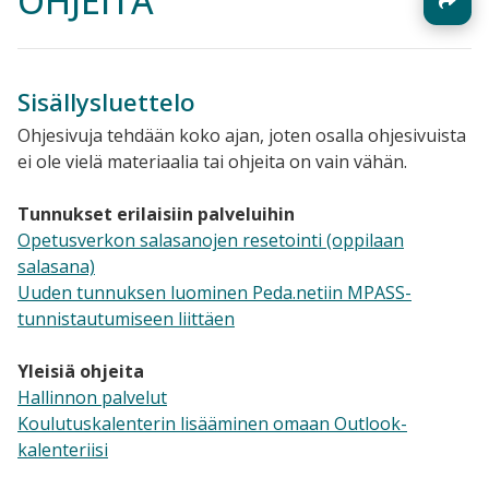
OHJEITA
Sisällysluettelo
Ohjesivuja tehdään koko ajan, joten osalla ohjesivuista
ei ole vielä materiaalia tai ohjeita on vain vähän.
Tunnukset erilaisiin palveluihin
Opetusverkon salasanojen resetointi (oppilaan
salasana)
Uuden tunnuksen luominen Peda.netiin MPASS-
tunnistautumiseen liittäen
Yleisiä ohjeita
Hallinnon palvelut
Koulutuskalenterin lisääminen omaan Outlook-
kalenteriisi