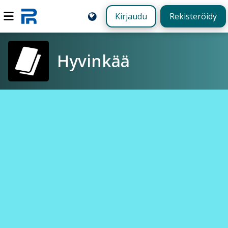
Kirjaudu
Rekisteröidy
Hyvinkää