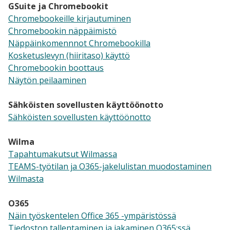
GSuite ja Chromebookit
Chromebookeille kirjautuminen
Chromebookin näppäimistö
Näppäinkomennnot Chromebookilla
​Kosketuslevyn (hiiritaso) käyttö
Chromebookin boottaus
Näytön peilaaminen
Sähköisten sovellusten käyttöönotto
Sähköisten sovellusten käyttöönotto
Wilma
Tapahtumakutsut Wilmassa
TEAMS-työtilan ja O365-jakelulistan muodostaminen
Wilmasta
O365
Näin työskentelen Office 365 -ympäristössä
Tiedoston tallentaminen ja jakaminen O365:ssä