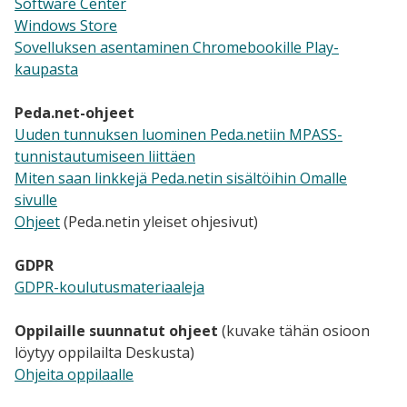
Software Center
Windows Store
Sovelluksen asentaminen Chromebookille Play-
kaupasta
Peda.net-ohjeet
Uuden tunnuksen luominen Peda.netiin MPASS-
tunnistautumiseen liittäen
Miten saan linkkejä Peda.netin sisältöihin Omalle
sivulle
Ohjeet
​
(Peda.netin yleiset ohjesivut)
GDPR
GDPR-koulutusmateriaaleja
Oppilaille suunnatut ohjeet
(kuvake tähän osioon
löytyy oppilailta Deskusta)
Ohjeita oppilaalle