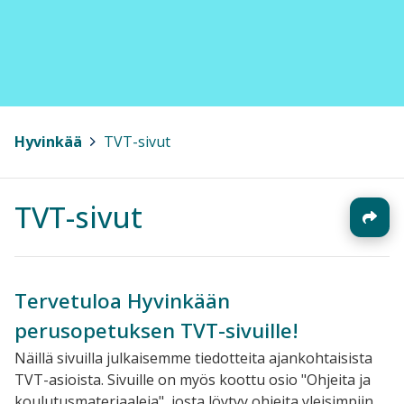
Hyvinkää
>
TVT-sivut
TVT-sivut
Tervetuloa Hyvinkään
perusopetuksen TVT-sivuille!
Näillä sivuilla julkaisemme tiedotteita ajankohtaisista
TVT-asioista. Sivuille on myös koottu osio "Ohjeita ja
koulutusmateriaaleja", josta löytyy ohjeita yleisimpiin