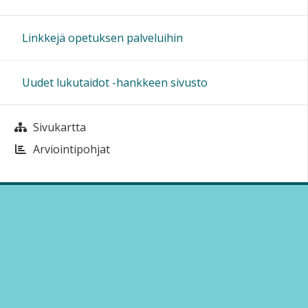
Linkkejä opetuksen palveluihin
Uudet lukutaidot -hankkeen sivusto
Sivukartta
Arviointipohjat
Sivun alkuun
Ohjeet
Saavutettavuus
Yksityisyydensuoja
Lähetä palautetta Peda.net-ylläpidolle