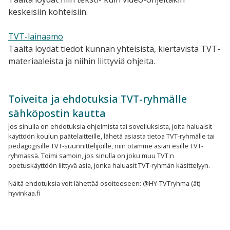
keskeisiin kohteisiin.
TVT-lainaamo
Täältä löydät tiedot kunnan yhteisistä, kiertävistä TVT-
materiaaleista ja niihin liittyviä ohjeita.
Toiveita ja ehdotuksia TVT-ryhmälle
sähköpostin kautta
Jos sinulla on ehdotuksia ohjelmista tai sovelluksista, joita haluaisit
käyttöön koulun päätelaitteille, lähetä asiasta tietoa TVT-ryhmälle tai
pedagogisille TVT-suunnittelijoille, niin otamme asian esille TVT-
ryhmässä. Toimi samoin, jos sinulla on joku muu TVT:n
opetuskäyttöön liittyvä asia, jonka haluasit TVT-ryhmän käsittelyyn.
Näitä ehdotuksia voit lähettää osoiteeseen: @HY-TVTryhma (ät)
hyvinkaa.fi