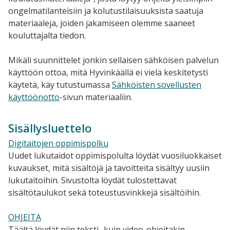
ongelmatilanteisiin ja kolutustilaisuuksista saatuja
materiaaleja, joiden jakamiseen olemme saaneet
kouluttajalta tiedon.
Mikäli suunnittelet jonkin sellaisen sähköisen palvelun
käyttöön ottoa, mitä Hyvinkäällä ei vielä keskitetysti
käytetä, käy tutustumassa
Sähköisten sovellusten
käyttöönotto
​-sivun materiaaliin.
Sisällysluettelo
Digitaitojen oppimispolku
Uudet lukutaidot oppimispolulta löydät vuosiluokkaiset
kuvaukset, mitä sisältöjä ja tavoitteita sisältyy uusiin
lukutaitoihin. Sivustolta löydät tulostettavat
sisältötaulukot sekä toteustusvinkkejä sisältöihin.
OHJEITA
Täältä löydät niin teksti- kuin video-ohjeitakin