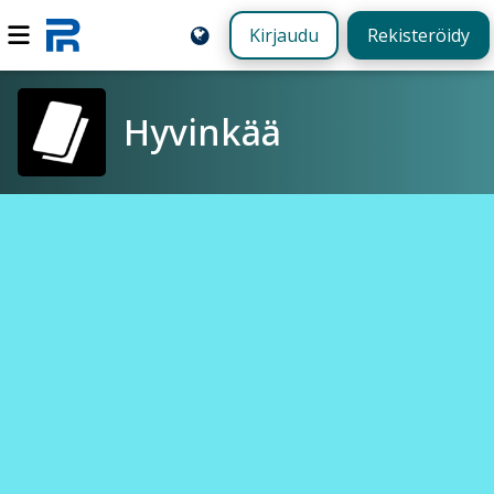
Kirjaudu
Rekisteröidy
Hyvinkää