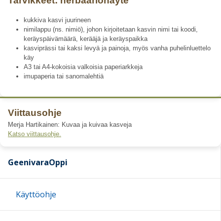
Tarvikkeet: herbaarionäyte
kukkiva kasvi juurineen
nimilappu (ns. nimiö), johon kirjoitetaan kasvin nimi tai koodi,
keräyspäivämäärä, kerääjä ja keräyspaikka
kasviprässi tai kaksi levyä ja painoja, myös vanha puhelinluettelo
käy
A3 tai A4-kokoisia valkoisia paperiarkkeja
imupaperia tai sanomalehtiä
Viittausohje
Merja Hartikainen: Kuvaa ja kuivaa kasveja
Katso viittausohje.
GeenivaraOppi
Käyttöohje