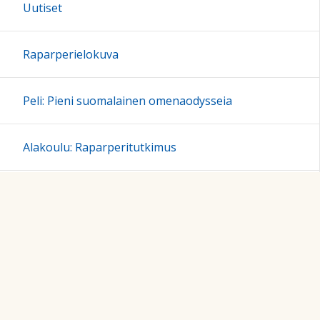
Uutiset
Raparperielokuva
Peli: Pieni suomalainen omenaodysseia
Alakoulu: Raparperitutkimus
Yläkoulu: Ilmiöpohjainen oppiminen
Lukio: Kasvinjalostus
Ammatilliset oppilaitokset