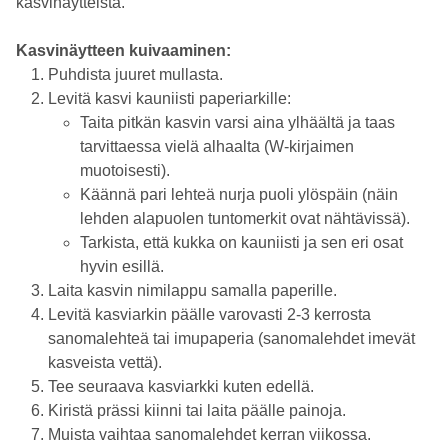
kasvinäytteistä.
Kasvinäytteen kuivaaminen:
Puhdista juuret mullasta.
Levitä kasvi kauniisti paperiarkille:
Taita pitkän kasvin varsi aina ylhäältä ja taas
tarvittaessa vielä alhaalta (W-kirjaimen
muotoisesti).
Käännä pari lehteä nurja puoli ylöspäin (näin
lehden alapuolen tuntomerkit ovat nähtävissä).
Tarkista, että kukka on kauniisti ja sen eri osat
hyvin esillä.
Laita kasvin nimilappu samalla paperille.
Levitä kasviarkin päälle varovasti 2-3 kerrosta
sanomalehteä tai imupaperia (sanomalehdet imevät
kasveista vettä).
Tee seuraava kasviarkki kuten edellä.
Kiristä prässi kiinni tai laita päälle painoja.
Muista vaihtaa sanomalehdet kerran viikossa.