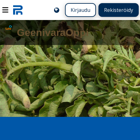
Kirjaudu
Rekisteröidy
GeenivaraOppi