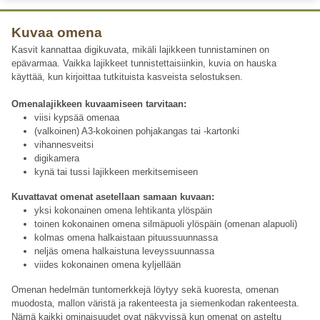
Kuvaa omena
Kasvit kannattaa digikuvata, mikäli lajikkeen tunnistaminen on
epävarmaa. Vaikka lajikkeet tunnistettaisiinkin, kuvia on hauska
käyttää, kun kirjoittaa tutkituista kasveista selostuksen.
Omenalajikkeen kuvaamiseen tarvitaan:
viisi kypsää omenaa
(valkoinen) A3-kokoinen pohjakangas tai -kartonki
vihannesveitsi
digikamera
kynä tai tussi lajikkeen merkitsemiseen
Kuvattavat omenat asetellaan samaan kuvaan:
yksi kokonainen omena lehtikanta ylöspäin
toinen kokonainen omena silmäpuoli ylöspäin (omenan alapuoli)
kolmas omena halkaistaan pituussuunnassa
neljäs omena halkaistuna leveyssuunnassa
viides kokonainen omena kyljellään
Omenan hedelmän tuntomerkkejä löytyy sekä kuoresta, omenan
muodosta, mallon väristä ja rakenteesta ja siemenkodan rakenteesta.
Nämä kaikki ominaisuudet ovat näkyvissä kun omenat on asteltu