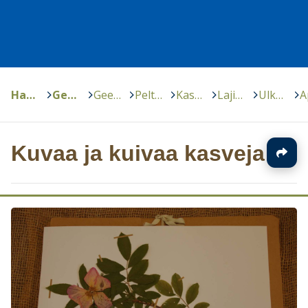
Hankkeet
>
GeenivaraOppi
>
Geenivaratutkijoiden kokoamaa
>
Peltojen ja puutarhojen kasvigeenivarojen suojelu
>
Kasvien ominaisuuksien tutkiminen
>
Lajikkeen selvittäminen
>
Ulkoiset piirteet
>
Kuvaa ja kuivaa kasveja