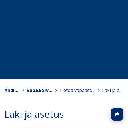
Yhdistykset
>
Vapaa Sivistystyö ry
>
Tietoa vapaasta sivistystyöstä
>
Laki ja asetus
Laki ja asetus