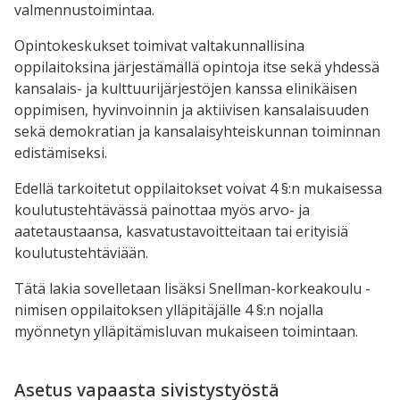
valmennustoimintaa.
Opintokeskukset toimivat valtakunnallisina
oppilaitoksina järjestämällä opintoja itse sekä yhdessä
kansalais- ja kulttuurijärjestöjen kanssa elinikäisen
oppimisen, hyvinvoinnin ja aktiivisen kansalaisuuden
sekä demokratian ja kansalaisyhteiskunnan toiminnan
edistämiseksi.
Edellä tarkoitetut oppilaitokset voivat 4 §:n mukaisessa
koulutustehtävässä painottaa myös arvo- ja
aatetaustaansa, kasvatustavoitteitaan tai erityisiä
koulutustehtäviään.
Tätä lakia sovelletaan lisäksi Snellman-korkeakoulu -
nimisen oppilaitoksen ylläpitäjälle 4 §:n nojalla
myönnetyn ylläpitämisluvan mukaiseen toimintaan.
Asetus vapaasta sivistystyöstä