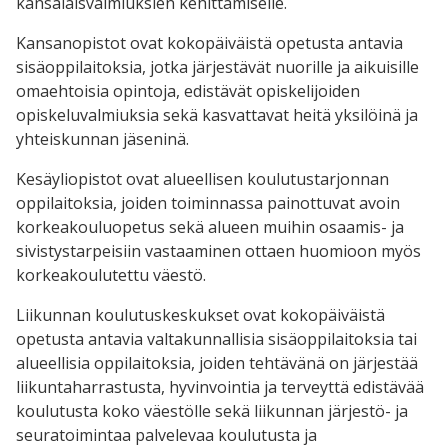
kansalaisvalmiuksien kehittämiselle.
Kansanopistot ovat kokopäiväistä opetusta antavia
sisäoppilaitoksia, jotka järjestävät nuorille ja aikuisille
omaehtoisia opintoja, edistävät opiskelijoiden
opiskeluvalmiuksia sekä kasvattavat heitä yksilöinä ja
yhteiskunnan jäseninä.
Kesäyliopistot ovat alueellisen koulutustarjonnan
oppilaitoksia, joiden toiminnassa painottuvat avoin
korkeakouluopetus sekä alueen muihin osaamis- ja
sivistystarpeisiin vastaaminen ottaen huomioon myös
korkeakoulutettu väestö.
Liikunnan koulutuskeskukset ovat kokopäiväistä
opetusta antavia valtakunnallisia sisäoppilaitoksia tai
alueellisia oppilaitoksia, joiden tehtävänä on järjestää
liikuntaharrastusta, hyvinvointia ja terveyttä edistävää
koulutusta koko väestölle sekä liikunnan järjestö- ja
seuratoimintaa palvelevaa koulutusta ja