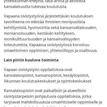
yhteiskunnan eheyttä, tasa-arvoa ja aktiivista
kansalaisuutta tukevaa koulutusta.
Vapaana sivistystyönä järjestettävän koulutuksen
tavoitteena on edistää ihmisten monipuolista
kehittymistä, hyvinvointia sekä kansanvaltaisuuden,
moniarvoisuuden, kestävän kehityksen,
monikulttuurisuuden ja kansainvälisyyden
toteutumista. Vapaassa sivistystyössä korostuu
omaehtoinen oppiminen, yhteisöllisyys ja osallisuus.
Lain piiriin kuuluva toiminta
Vapaan sivistystyön oppilaitoksia ovat
kansalaisopistot, kansanopistot, kesäyliopistot,
liikunnan koulutuskeskukset ja opintokeskukset.
Kansalaisopistot ovat paikallisiin ja alueellisiin
sivistystarpeisiin pohjautuvia oppilaitoksia, jotka
tarjoavat mahdollisuuksia omaehtoiselle oppimiselle ja