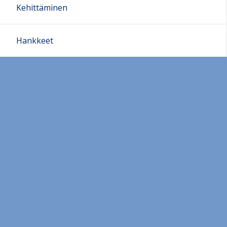
Kehittäminen
Hankkeet
Kansainvälinen toiminta
Tietoa vapaasta sivistystyöstä
Vapaan sivistystyön oppilaitosmuodot
Laki ja asetus
Historia
Käsitteitä
Mediasivu - Faktaa vapaasta sivistystyöstä