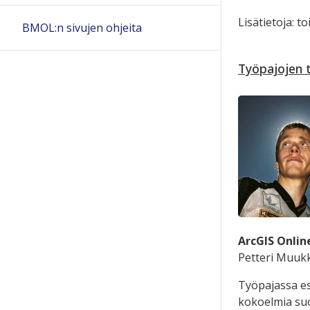
Lisätietoja: to
BMOL:n sivujen ohjeita
Työpajojen 
ArcGIS Onlin
Petteri Muukk
Työpajassa es
kokoelmia suom