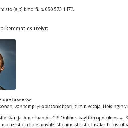
imisto (a_t) bmol.fi, p. 050 573 1472.
tarkemmat esittelyt:
e opetuksessa
onen, vanhempi yliopistonlehtori, tiimin vetäjä, Helsingin 
itellään ja demotaan ArcGIS Onlinen käyttöä opetuksessa. K
alaisista ja kansainvälisistä aineistoista. Lisäksi tutustut