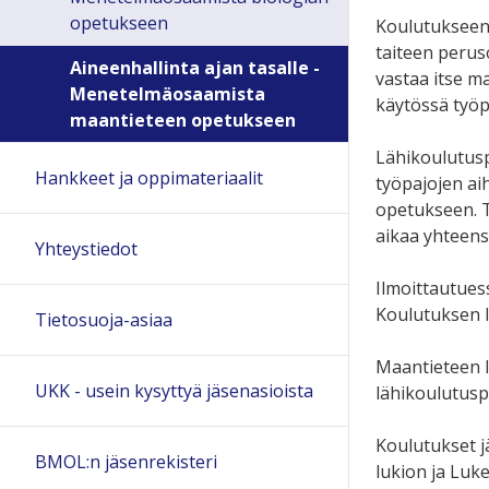
opetukseen
Koulutukseen 
taiteen peruso
Aineenhallinta ajan tasalle -
vastaa itse m
Menetelmäosaamista
käytössä työp
maantieteen opetukseen
Lähikoulutusp
Hankkeet ja oppimateriaalit
työpajojen ai
opetukseen. T
aikaa yhteens
Yhteystiedot
Ilmoittautues
Koulutuksen l
Tietosuoja-asiaa
Maantieteen l
UKK - usein kysyttyä jäsenasioista
lähikoulutuspä
Koulutukset j
BMOL:n jäsenrekisteri
lukion ja Luk