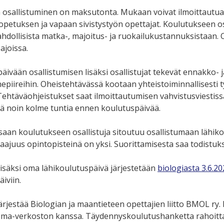
osallistuminen on maksutonta. Mukaan voivat ilmoittautua
petuksen ja vapaan sivistystyön opettajat. Koulutukseen osal
ahdollisista matka-, majoitus- ja ruokailukustannuksistaan. 
ajoissa.
äivään osallistumisen lisäksi osallistujat tekevät ennakko-
hepiireihin. Oheistehtävässä kootaan yhteistoiminnallisesti 
ehtäväohjeistukset saat ilmoittautumisen vahvistusviestissä
ä noin kolme tuntia ennen koulutuspäivää.
saan koulutukseen osallistuja sitoutuu osallistumaan lähik
aajuus opintopisteinä on yksi. Suorittamisesta saa todistuk
isäksi oma lähikoulutuspäivä järjestetään
biologiasta 3.6.2
iviin.
ärjestää Biologian ja maantieteen opettajien liitto BMOL ry
ema-verkoston kanssa. Täydennyskoulutushanketta rahoitta