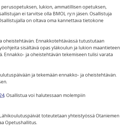
 perusopetuksen, lukion, ammatillisen opetuksen,
listujan ei tarvitse olla BMOL ry:n jäsen. Osallistuja
Osallistujalla on oltava oma kannettava tietokone
 ja oheistehtävän. Ennakkotehtävässä tutustutaan
työohjeita sisältävä opas yläkoulun ja lukion maantieteen
. Ennakko- ja oheistehtävän tekemiseen tulisi varata
oulutuspäivään ja tekemään ennakko- ja oheistehtävän.
sen.
024
. Osallistua voi halutessaan molempiin
. Lähikoulutuspäivät toteutetaan yhteistyössä Otaniemen
a Opetushallitus.