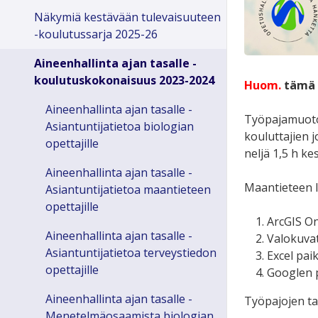
Näkymiä kestävään tulevaisuuteen
-koulutussarja 2025-26
Aineenhallinta ajan tasalle -
koulutuskokonaisuus 2023-2024
Huom.
tämä k
Aineenhallinta ajan tasalle -
Työpajamuotoi
Asiantuntijatietoa biologian
kouluttajien 
opettajille
neljä 1,5 h ke
Aineenhallinta ajan tasalle -
Maantieteen l
Asiantuntijatietoa maantieteen
opettajille
ArcGIS O
Aineenhallinta ajan tasalle -
Valokuva
Asiantuntijatietoa terveystiedon
Excel pai
opettajille
Googlen 
Aineenhallinta ajan tasalle -
Työpajojen tar
Menetelmäosaamista biologian