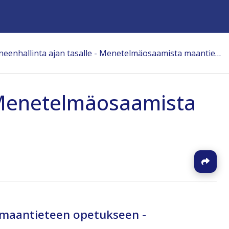
Aineenhallinta ajan tasalle - Menetelmäosaamista maantieteen opetukseen
- Menetelmäosaamista
J
 maantieteen opetukseen -