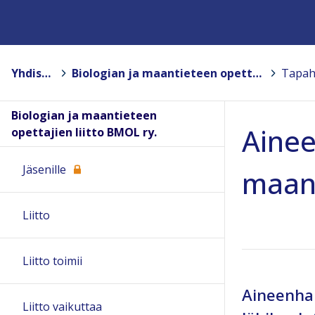
Yhdistykset
>
Biologian ja maantieteen opettajien liitto BMOL ry.
>
Biologian ja maantieteen
Ainee
opettajien liitto BMOL ry.
Jäsenille
maan
Liitto
Liitto toimii
Aineenhal
Liitto vaikuttaa