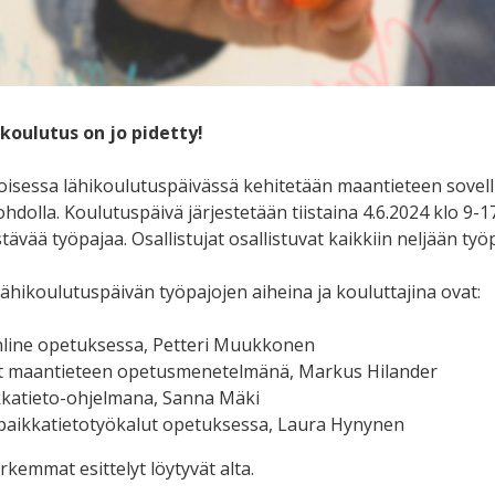
oulutus on jo pidetty!
sessa lähikoulutuspäivässä kehitetään maantieteen sovell
johdolla. Koulutuspäivä järjestetään tiistaina 4.6.2024 klo 
stävää työpajaa. Osallistujat osallistuvat kaikkiin neljään työ
ähikoulutuspäivän työpajojen aiheina ja kouluttajina ovat:
nline opetuksessa, Petteri Muukkonen
t maantieteen opetusmenetelmänä,
Markus Hilander
kkatieto-ohjelmana,
Sanna Mäki
paikkatietotyökalut opetuksessa,
Laura Hynynen
kemmat esittelyt löytyvät alta.