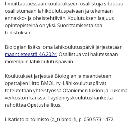
Ilmoittautuessaan koulutukseen osallistuja sitoutuu
osallistumaan lähikoulutuspäivään ja tekemään
ennakko- ja oheistehtävän. Koulutuksen laajuus
opintopisteinä on yksi. Suorittamisesta saa
todistuksen.
Biologian lisäksi oma lähikoulutuspäivä järjestetään
maantieteestä 4.6.2024
. Osallistua voi halutessaan
molempiin lähikoulutuspäiviin.
Koulutukset järjestää Biologian ja maantieteen
opettajien liitto BMOL ry. Lähikoulutuspäivät
toteutetaan yhteistyössä Otaniemen lukion ja Lukema-
verkoston kanssa. Täydennyskoulutushanketta
rahoittaa Opetushallitus.
Lisätietoja: toimisto (a_t) bmol.fi, p. 050 573 1472.