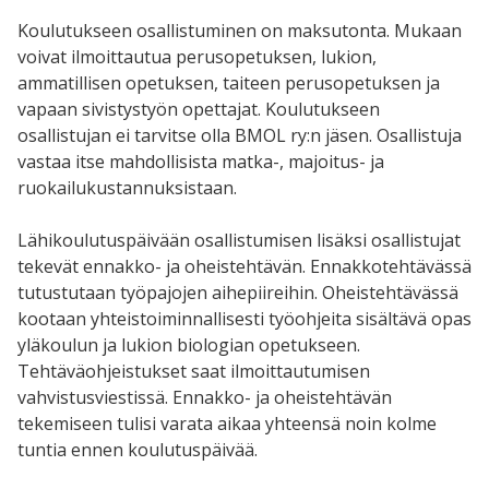
Koulutukseen osallistuminen on maksutonta. Mukaan
voivat ilmoittautua perusopetuksen, lukion,
ammatillisen opetuksen, taiteen perusopetuksen ja
vapaan sivistystyön opettajat. Koulutukseen
osallistujan ei tarvitse olla BMOL ry:n jäsen. Osallistuja
vastaa itse mahdollisista matka-, majoitus- ja
ruokailukustannuksistaan.
Lähikoulutuspäivään osallistumisen lisäksi osallistujat
tekevät ennakko- ja oheistehtävän. Ennakkotehtävässä
tutustutaan työpajojen aihepiireihin. Oheistehtävässä
kootaan yhteistoiminnallisesti työohjeita sisältävä opas
yläkoulun ja lukion biologian opetukseen.
Tehtäväohjeistukset saat ilmoittautumisen
vahvistusviestissä. Ennakko- ja oheistehtävän
tekemiseen tulisi varata aikaa yhteensä noin kolme
tuntia ennen koulutuspäivää.