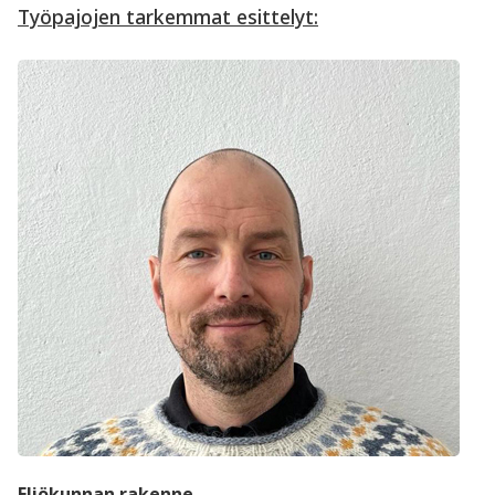
Työpajojen tarkemmat esittelyt:
Eliökunnan rakenne