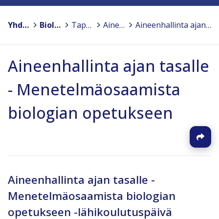
Yhdistykset
>
Biologian ja maantieteen opettajien liitto BMOL ry.
>
Tapahtumat ja koulutukset
>
Aineenhallinta ajan tasalle -koulutuskokonaisuus 2023-2024
>
Aineenhallinta ajan tasalle - Menetelmäosaamista biologian opetukseen
Aineenhallinta ajan tasalle
- Menetelmäosaamista
biologian opetukseen
Aineenhallinta ajan tasalle -
Menetelmäosaamista biologian
opetukseen -lähikoulutuspäivä