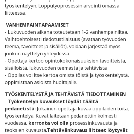
työskentelyyn. Lopputyöprosessin arvointi omassa
liitteessä.
VANHEMPAINTAPAAMISET
- Lukuvuoden aikana toteutetaan 1-2 vanhempainiltaa.
Vaihtoehtoisesti tiedotustilaisuus (avataan työvuoden
teema, tavoitteet ja sisällöt), voidaan järjestää myös
jonkun näyttelyn yhteydessä.
- Opettaja kertoo opintokokonaisuuksien tavoitteista,
sisällöistä, lukuvuoden teemasta ja tehtävistä
- Oppilas voi itse kertoa omista töistä ja työskentelystä,
oppimistaan asioista huoltajalle.
TYÖSKENTELYSTÄ JA TEHTÄVISTÄ TIEDOTTAMINEN
-
Työkentelyn kuvaukset löydät täältä
pedanetistä:
Jokainen opettaja kuvaa oppilaiden töitä,
työskentelyä. Kuvat laitetaan pedanettiin kolmesti
vuodessa,
kerronta voi olla
prosessinkuvausta ja
teoksien kuvausta.
Tehtävänkuvaus liitteet löytyvät