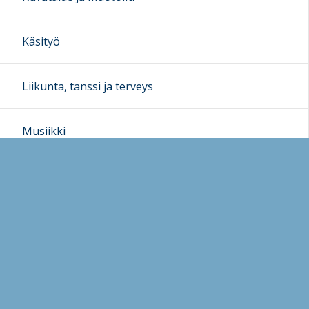
Käsityö
Liikunta, tanssi ja terveys
Musiikki
Teatteri- ja sanataide
Tieto- ja viestintätekniikka
Taiteen perusopetus
Musiikin taiteen yleinen perusopetus (TPO yleinen)