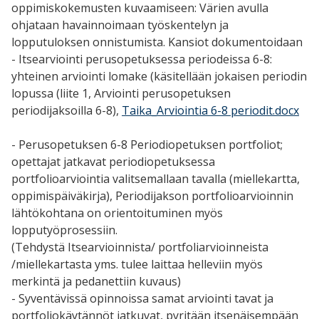
oppimiskokemusten kuvaamiseen: Värien avulla
ohjataan havainnoimaan työskentelyn ja
lopputuloksen onnistumista. Kansiot dokumentoidaan
- Itsearviointi perusopetuksessa periodeissa 6-8:
yhteinen arviointi lomake (käsitellään jokaisen periodin
lopussa (liite 1, Arviointi perusopetuksen
periodijaksoilla 6-8),
Taika_Arviointia 6-8 periodit.docx
- Perusopetuksen 6-8 Periodiopetuksen portfoliot;
opettajat jatkavat periodiopetuksessa
portfolioarviointia valitsemallaan tavalla (miellekartta,
oppimispäiväkirja), Periodijakson portfolioarvioinnin
lähtökohtana on orientoituminen myös
lopputyöprosessiin.
(Tehdystä Itsearvioinnista/ portfoliarvioinneista
/miellekartasta yms. tulee laittaa helleviin myös
merkintä ja pedanettiin kuvaus)
- Syventävissä opinnoissa samat arviointi tavat ja
portfoliokäytännöt jatkuvat, pyritään itsenäisempään