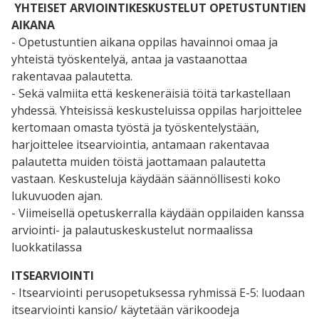
YHTEISET ARVIOINTIKESKUSTELUT OPETUSTUNTIEN
AIKANA
- Opetustuntien aikana oppilas havainnoi omaa ja
yhteistä työskentelyä, antaa ja vastaanottaa
rakentavaa palautetta.
- Sekä valmiita että keskeneräisiä töitä tarkastellaan
yhdessä. Yhteisissä keskusteluissa oppilas harjoittelee
kertomaan omasta työstä ja työskentelystään,
harjoittelee itsearviointia, antamaan rakentavaa
palautetta muiden töistä jaottamaan palautetta
vastaan. Keskusteluja käydään säännöllisesti koko
lukuvuoden ajan.
- Viimeisellä opetuskerralla käydään oppilaiden kanssa
arviointi- ja palautuskeskustelut normaalissa
luokkatilassa
ITSEARVIOINTI
- Itsearviointi perusopetuksessa ryhmissä E-5: luodaan
itsearviointi kansio/ käytetään värikoodeja