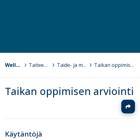
Wellamo-opisto
>
Taiteen perusopetus
>
Taide- ja muotoilukoulu TAIKA
>
Taikan oppimisen arviointi
Taikan oppimisen arviointi
Käytäntöjä