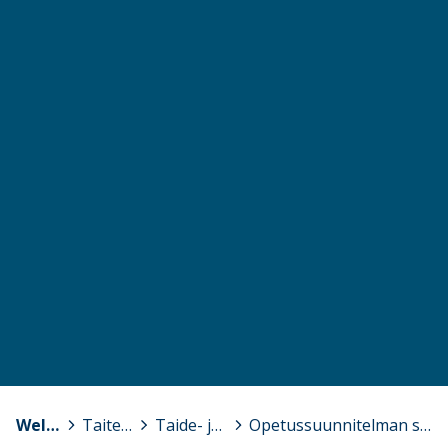
Wellamo-opisto
>
Taiteen perusopetus
>
Taide- ja muotoilukoulu TAIKA
>
Opetussuunnitelman sisällöt ja tavoitteet