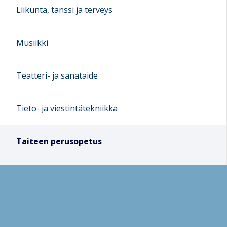
Liikunta, tanssi ja terveys
Musiikki
Teatteri- ja sanataide
Tieto- ja viestintätekniikka
Taiteen perusopetus
Musiikin taiteen yleinen perusopetus (TPO yleinen)
Musiikin TPO, laaja oppimäärä
Aikuisten taiteen perusopetus | (Atpo, kuvataide)