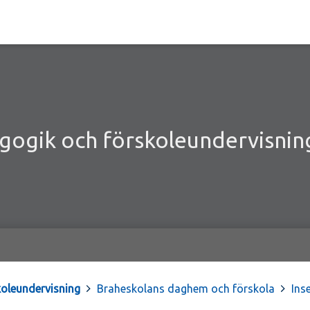
ogik och förskoleundervisnin
oleundervisning
>
Braheskolans daghem och förskola
>
Ins