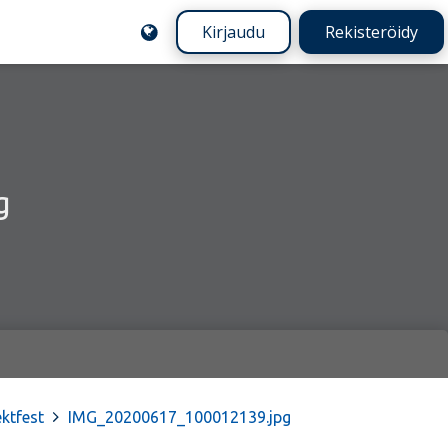
Kirjaudu
Rekisteröidy
g
ektfest
>
IMG_20200617_100012139.jpg