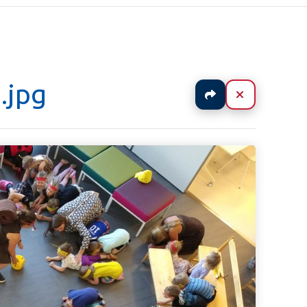
.jpg
Jaa
Sulje