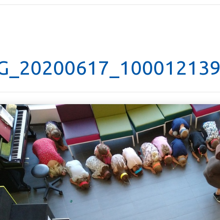
G_20200617_100012139