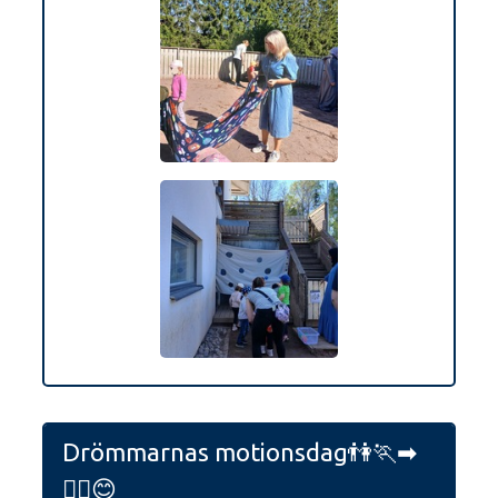
Drömmarnas motionsdag👫🏃‍➡️
🤸‍♀️😊