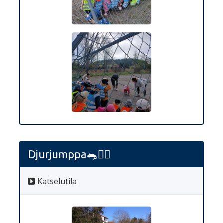
Djurjumppa🐀🤸‍♀️
Katselutila