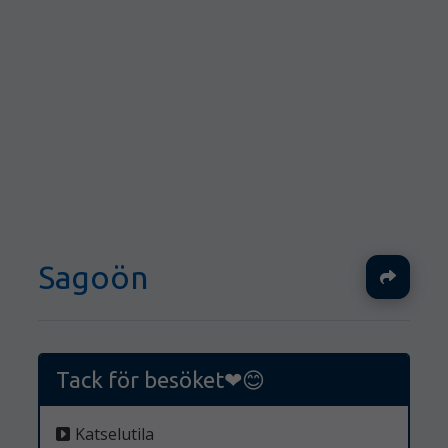
Sagoön
Ja
Tack för besöket❤️😊
Katselutila