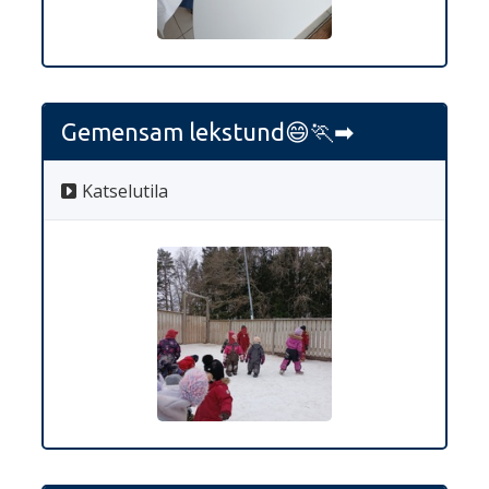
Gemensam lekstund😄🏃‍➡️
Katselutila