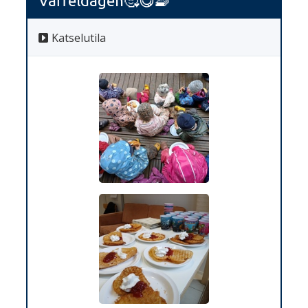
Våffeldagen🥰😋🧇
Katselutila