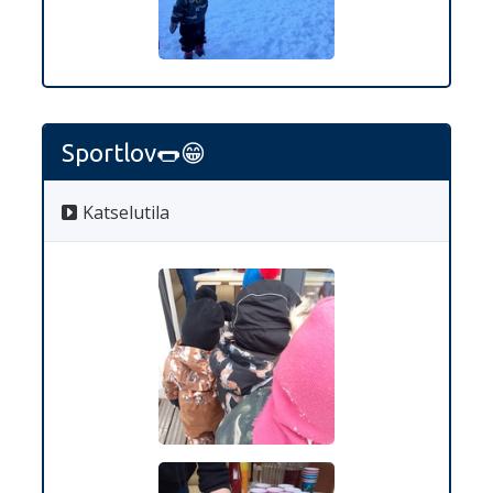
Sportlov🌭😁
Katselutila