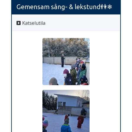
Gemensam sång- & lekstund👫❄️
Katselutila