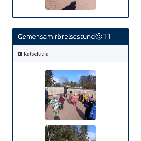
Gemensam rörelsestund🙂🤸‍♀️
Katselutila