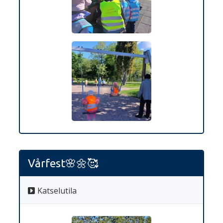
Vårfest🌸🌼🥰
Katselutila