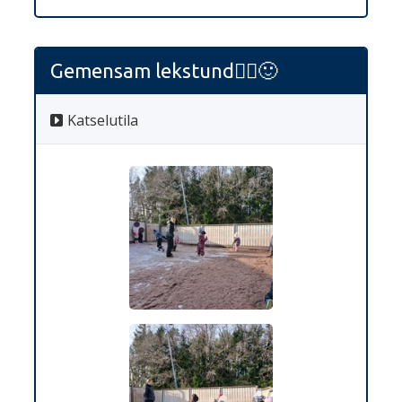
Gemensam lekstund🤸‍♀️🙂
Katselutila