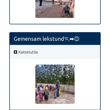
Gemensam lekstund🏃‍➡️😊
Katselutila