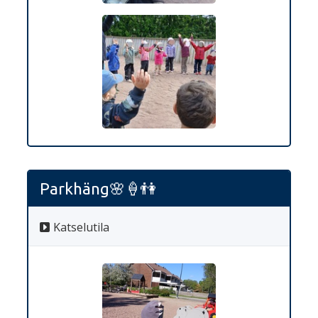
Parkhäng🌸🍦👫
Katselutila