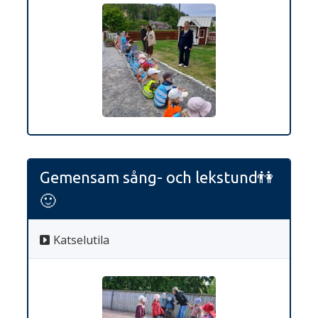
Gemensam sång- och lekstund👫
🙂
Katselutila