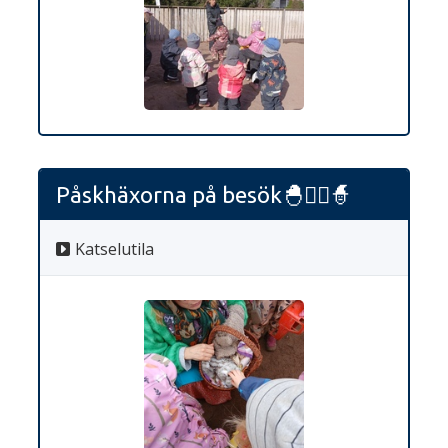
Påskhäxorna på besök🐣🧙‍♀️🧙
Katselutila