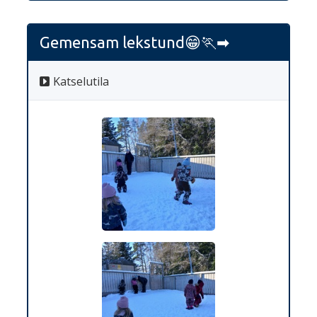
Gemensam lekstund😁🏃‍➡️
Katselutila