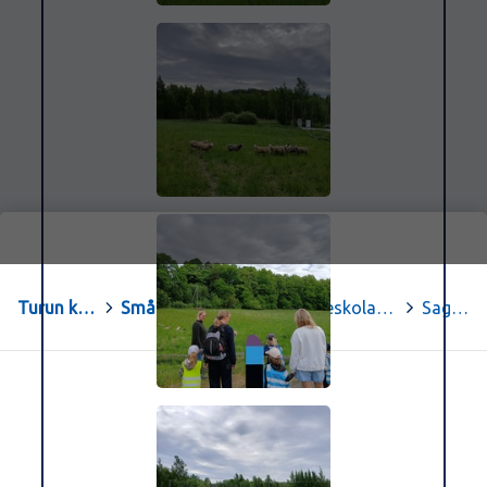
Turun kaupungin Peda.net
>
Småbarnspedagogik och förskoleundervisning
>
Braheskolans daghem och förskola
>
Sagoön