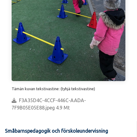
Tämän kuvan tekstivastine: (tyhjä tekstivastine)
F3A35D4C-4CCF-446C-AADA-
7F9B05E05E88.jpeg 4.9 Mt
Småbarnspedagogik och förskoleundervisning