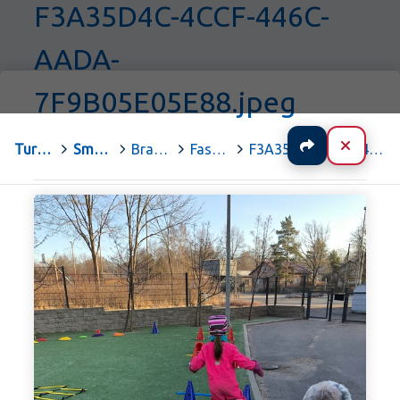
F3A35D4C-4CCF-446C-
AADA-
7F9B05E05E88.jpeg
Jaa
Sulje
Turun kaupungin Peda.net
>
Småbarnspedagogik och förskoleundervisning
>
Braheskolans daghem och förskola
>
Fastlagstisdag 2020
>
F3A35D4C-4CCF-446C-AADA-7F9B05E05E88.jpeg