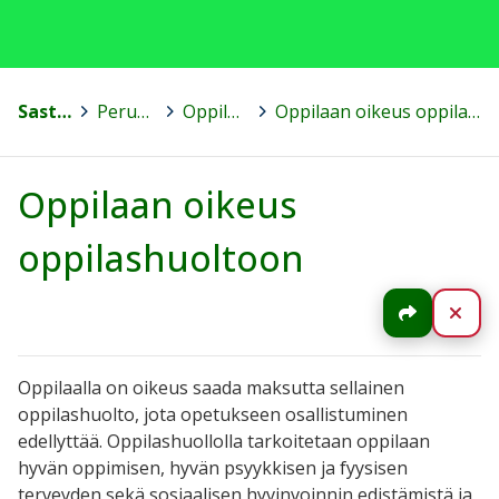
Sastamala
>
Perusopetus
>
Oppilashuolto
>
Oppilaan oikeus oppilashuoltoon
Oppilaan oikeus
oppilashuoltoon
Jaa
Sul
Oppilaalla on oikeus saada maksutta sellainen
oppilashuolto, jota opetukseen osallistuminen
edellyttää. Oppilashuollolla tarkoitetaan oppilaan
hyvän oppimisen, hyvän psyykkisen ja fyysisen
terveyden sekä sosiaalisen hyvinvoinnin edistämistä ja