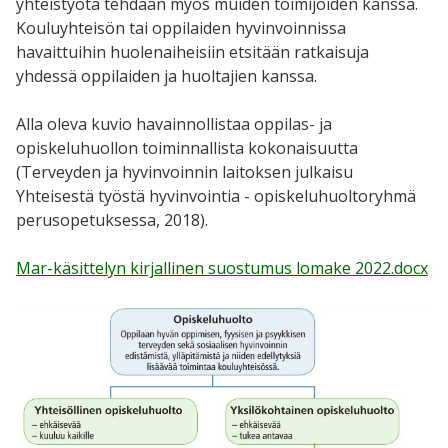
yhteistyötä tehdään myös muiden toimijoiden kanssa.
Kouluyhteisön tai oppilaiden hyvinvoinnissa
havaittuihin huolenaiheisiin etsitään ratkaisuja
yhdessä oppilaiden ja huoltajien kanssa.
Alla oleva kuvio havainnollistaa oppilas- ja
opiskeluhuollon toiminnallista kokonaisuutta
(Terveyden ja hyvinvoinnin laitoksen julkaisu
Yhteisestä työstä hyvinvointia - opiskeluhuoltoryhmä
perusopetuksessa, 2018).
Mar-käsittelyn kirjallinen suostumus lomake 2022.docx