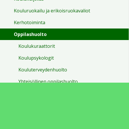
Kouluruokailu ja erikoisruokavaliot
Kerhotoiminta
Oppilashuolto
Koulukuraattorit
Koulupsykologit
Kouluterveydenhuolto
Yhteisöllinen oppilashuolto
Monialainen yksilökohtainen oppilashuolto
Oppimisen ja koulunkäynnin tuki
Liikkuvakoulu
Tutortoiminta