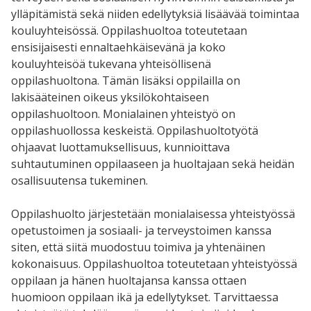
ylläpitämistä sekä niiden edellytyksiä lisäävää toimintaa
kouluyhteisössä. Oppilashuoltoa toteutetaan
ensisijaisesti ennaltaehkäisevänä ja koko
kouluyhteisöä tukevana yhteisöllisenä
oppilashuoltona. Tämän lisäksi oppilailla on
lakisääteinen oikeus yksilökohtaiseen
oppilashuoltoon. Monialainen yhteistyö on
oppilashuollossa keskeistä. Oppilashuoltotyötä
ohjaavat luottamuksellisuus, kunnioittava
suhtautuminen oppilaaseen ja huoltajaan sekä heidän
osallisuutensa tukeminen.
Oppilashuolto järjestetään monialaisessa yhteistyössä
opetustoimen ja sosiaali- ja terveystoimen kanssa
siten, että siitä muodostuu toimiva ja yhtenäinen
kokonaisuus. Oppilashuoltoa toteutetaan yhteistyössä
oppilaan ja hänen huoltajansa kanssa ottaen
huomioon oppilaan ikä ja edellytykset. Tarvittaessa