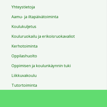
Yhteystietoja
Aamu- ja iltapäivätoiminta
Koulukuljetus
Kouluruokailu ja erikoisruokavaliot
Kerhotoiminta
Oppilashuolto
Oppimisen ja koulunkäynnin tuki
Liikkuvakoulu
Tutortoiminta
Yrittäjyyskasvatus
Perusopetuksen henkilöstö