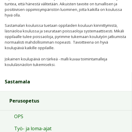
tuntea, että hänestä välitetään. Aikuisten tavoite on turvallisen ja
positiivisen oppimisympäristön luominen, jotta kaikilla on koulussa
hyvä olla.
Sastamalan kouluissa tuetaan oppilaiden kouluun kiinnittymistä,
läsnäoloa koulussa ja seurataan poissaoloja systemaattisesti. Mikäli
oppilaalle tulee poissaoloja, pyrimme tukemaan koulutyön jatkumista
normaalisti mahdollisimman nopeasti. Tavoitteena on hyvä
koulupäivä kaikille oppilaille.
Jokainen koulupäivä on tärkeä - malli kuvaa toimintamalleja
koululäsnäolon tukemiseksi.
Sastamala
Perusopetus
OPS
Työ- ja loma-ajat