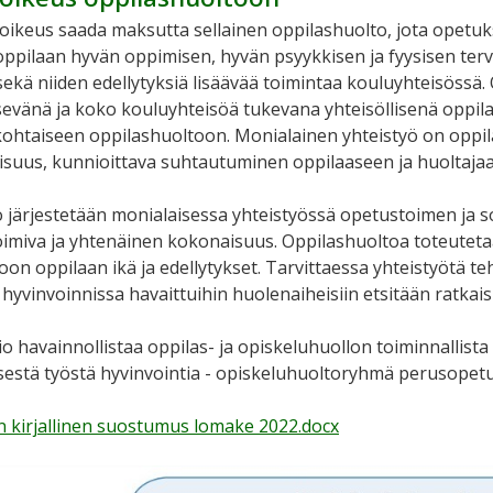
 oikeus saada maksutta sellainen oppilashuolto, jota opetuks
oppilaan hyvän oppimisen, hyvän psyykkisen ja fyysisen terv
sekä niiden edellytyksiä lisäävää toimintaa kouluyhteisössä.
evänä ja koko kouluyhteisöä tukevana yhteisöllisenä oppilas
kohtaiseen oppilashuoltoon. Monialainen yhteistyö on oppil
isuus, kunnioittava suhtautuminen oppilaaseen ja huoltaja
 järjestetään monialaisessa yhteistyössä opetustoimen ja sosi
miva ja yhtenäinen kokonaisuus. Oppilashuoltoa toteuteta
on oppilaan ikä ja edellytykset. Tarvittaessa yhteistyötä 
 hyvinvoinnissa havaittuihin huolenaiheisiin etsitään ratkai
vio havainnollistaa oppilas- ja opiskeluhuollon toiminnallis
isestä työstä hyvinvointia - opiskeluhuoltoryhmä perusopetu
n kirjallinen suostumus lomake 2022.docx