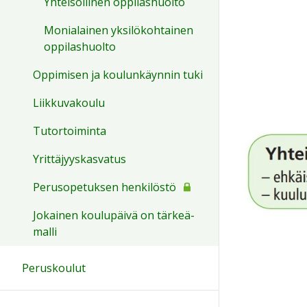
Yhteisöllinen oppilashuolto
Monialainen yksilökohtainen
oppilashuolto
Oppimisen ja koulunkäynnin tuki
Liikkuvakoulu
Tutortoiminta
Yrittäjyyskasvatus
Perusopetuksen henkilöstö
Jokainen koulupäivä on tärkeä-
malli
Peruskoulut