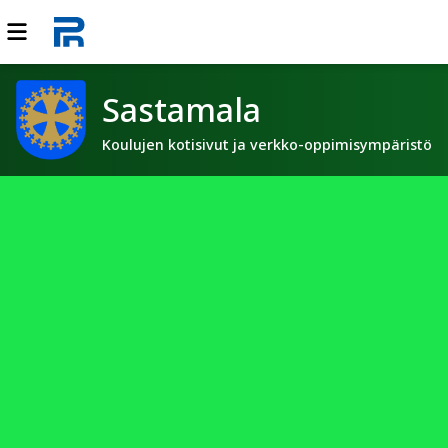
Sastamala
Koulujen kotisivut ja verkko-oppimisympäristö