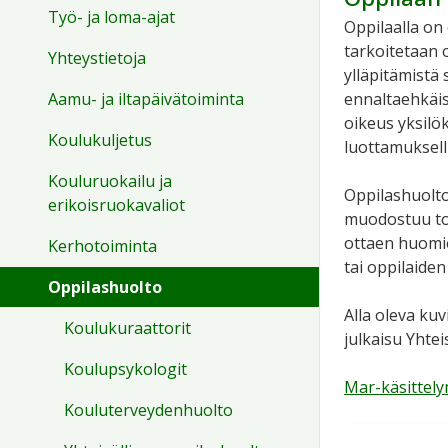
Työ- ja loma-ajat
Oppilaalla on
tarkoitetaan 
Yhteystietoja
ylläpitämistä 
Aamu- ja iltapäivätoiminta
ennaltaehkäis
oikeus yksilö
Koulukuljetus
luottamuksell
Kouluruokailu ja
Oppilashuolto
erikoisruokavaliot
muodostuu toi
ottaen huomio
Kerhotoiminta
tai oppilaiden
Oppilashuolto
Alla oleva ku
Koulukuraattorit
julkaisu Yhte
Koulupsykologit
Mar-käsittely
Kouluterveydenhuolto