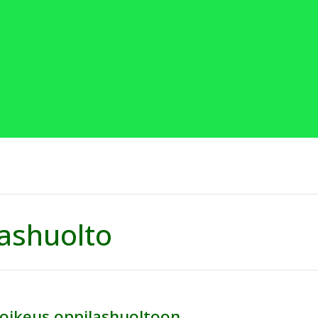
ashuolto
oikeus oppilashuoltoon