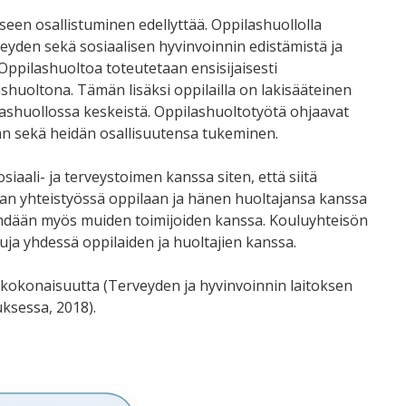
een osallistuminen edellyttää. Oppilashuollolla
eyden sekä sosiaalisen hyvinvoinnin edistämistä ja
 Oppilashuoltoa toteutetaan ensisijaisesti
huoltona. Tämän lisäksi oppilailla on lakisääteinen
ashuollossa keskeistä. Oppilashuoltotyötä ohjaavat
an sekä heidän osallisuutensa tukeminen.
aali- ja terveystoimen kanssa siten, että siitä
an yhteistyössä oppilaan ja hänen huoltajansa kanssa
tehdään myös muiden toimijoiden kanssa. Kouluyhteisön
suja yhdessä oppilaiden ja huoltajien kanssa.
ta kokonaisuutta (Terveyden ja hyvinvoinnin laitoksen
ksessa, 2018).