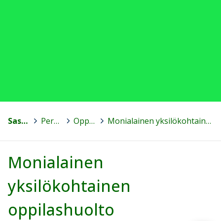
Sastamala
>
Perusopetus
>
Oppilashuolto
>
Monialainen yksilökohtainen oppilashuolto
Monialainen
yksilökohtainen
oppilashuolto