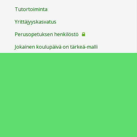
Tutortoiminta
Yrittäjyyskasvatus
Perusopetuksen henkilöstö
Jokainen koulupäivä on tärkeä-malli
Peruskoulut
Sivun alkuun
Ohjeet
Saavutettavuus