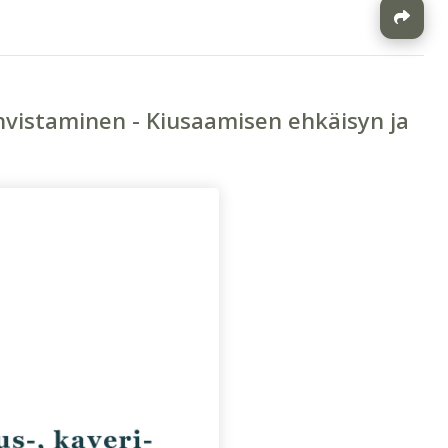
J
ahvistaminen - Kiusaamisen ehkäisyn ja