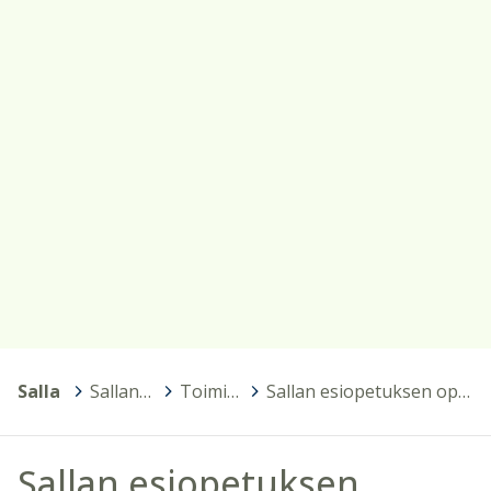
Salla
>
Sallan varhaiskasvatus ja esiopetus
>
Toimintaamme ohjaavat asiakirjat
>
Sallan esiopetuksen oppilashuoltosuunnitelma
Sallan esiopetuksen