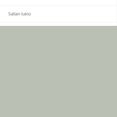
Sallan lukio
Koulukeskuksen salivaraukset
Peda.net-koulutus 29.4. 2016
Sivun alkuun
Ohjeet
Saavutettavuus
Yksityisyydensuoja