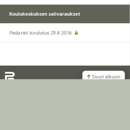
Koulukeskuksen salivaraukset
Peda.net-koulutus 29.4. 2016
Sivun alkuun
Ohjeet
Saavutettavuus
Yksityisyydensuoja
Lähetä palautetta Peda.net-ylläpidolle
Ilmoita asiaton sisältö