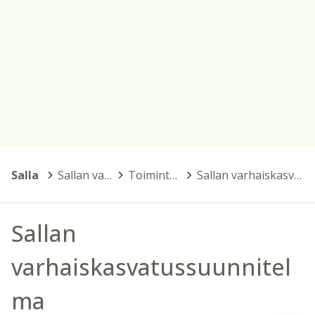
Salla
>
Sallan varhaiskasvatus ja esiopetus
>
Toimintaamme ohjaavat asiakirjat
>
Sallan varhaiskasvatussuunnitelma
Sallan
varhaiskasvatussuunnitel
ma