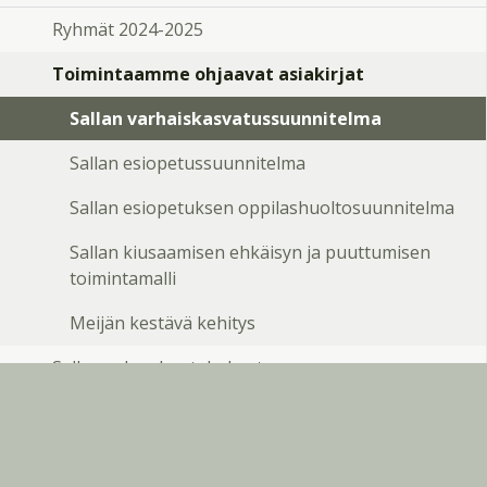
Ryhmät 2024-2025
Toimintaamme ohjaavat asiakirjat
Sallan varhaiskasvatussuunnitelma
Sallan esiopetussuunnitelma
Sallan esiopetuksen oppilashuoltosuunnitelma
Sallan kiusaamisen ehkäisyn ja puuttumisen
toimintamalli
Meijän kestävä kehitys
Sallan vakan kuntahelmet
Laatu, arviointi ja kehittäminen
Hankkeet