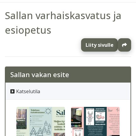
Sallan varhaiskasvatus ja
esiopetus
Liity sivulle
Sallan vakan esite
Katselutila