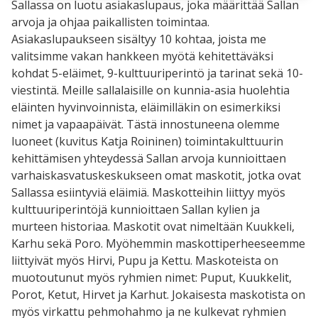
Sallassa on luotu asiakaslupaus, joka määrittää Sallan
arvoja ja ohjaa paikallisten toimintaa.
Asiakaslupaukseen sisältyy 10 kohtaa, joista me
valitsimme vakan hankkeen myötä kehitettäväksi
kohdat 5-eläimet, 9-kulttuuriperintö ja tarinat sekä 10-
viestintä. Meille sallalaisille on kunnia-asia huolehtia
eläinten hyvinvoinnista, eläimilläkin on esimerkiksi
nimet ja vapaapäivät. Tästä innostuneena olemme
luoneet (kuvitus Katja Roininen) toimintakulttuurin
kehittämisen yhteydessä Sallan arvoja kunnioittaen
varhaiskasvatuskeskukseen omat maskotit, jotka ovat
Sallassa esiintyviä eläimiä. Maskotteihin liittyy myös
kulttuuriperintöjä kunnioittaen Sallan kylien ja
murteen historiaa. Maskotit ovat nimeltään Kuukkeli,
Karhu sekä Poro. Myöhemmin maskottiperheeseemme
liittyivät myös Hirvi, Pupu ja Kettu. Maskoteista on
muotoutunut myös ryhmien nimet: Puput, Kuukkelit,
Porot, Ketut, Hirvet ja Karhut. Jokaisesta maskotista on
myös virkattu pehmohahmo ja ne kulkevat ryhmien