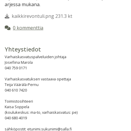
arjessa mukana.
kaikkirevontuli.png 231.3 kt
0 kommenttia
Yhteystiedot
Varhaiskasvatuspalveluiden johtaja
Josefiina Marola
040 759 0171
Varhaiskasvatuksen vastaava opettaja
Teija Väärälä-Pernu
040 610 7420
Toimistosihteeri
Kaisa Soppela
(koulukeskus: ma-to, varhaiskasvatus: pe)
040 680 4019
sähköpostit: etunimi.sukunimi@salla.fi