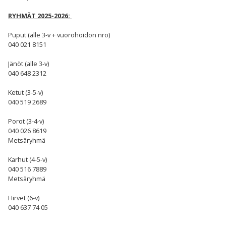
RYHMÄT 2025-2026:
Puput (alle 3-v + vuorohoidon nro)
040 021 8151
Jänöt (alle 3-v)
040 648 2312
Ketut (3-5-v)
040 519 2689
Porot (3-4-v)
040 026 8619
Metsäryhmä
Karhut (4-5-v)
040 516 7889
Metsäryhmä
Hirvet (6-v)
040 637 74 05