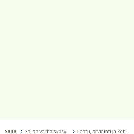
Salla
>
Sallan varhaiskasvatus ja esiopetus
>
Laatu, arviointi ja kehittäminen