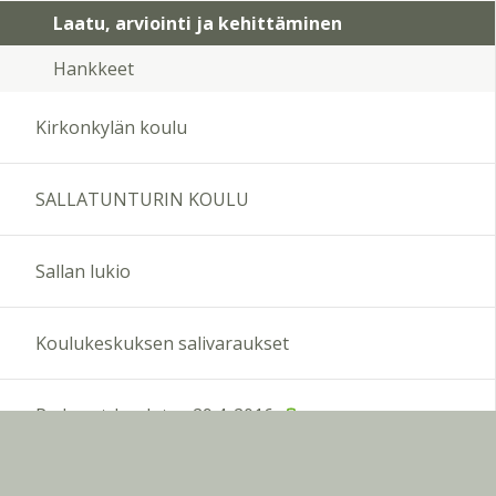
Laatu, arviointi ja kehittäminen
Hankkeet
Kirkonkylän koulu
SALLATUNTURIN KOULU
Sallan lukio
Koulukeskuksen salivaraukset
Peda.net-koulutus 29.4. 2016